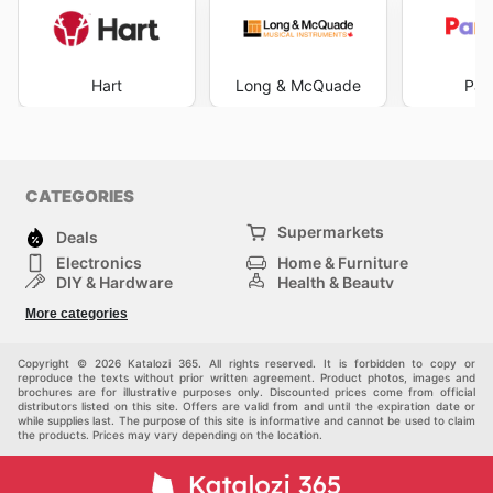
Hart
Long & McQuade
Par
CATEGORIES
Supermarkets
Deals
Electronics
Home & Furniture
DIY & Hardware
Health & Beauty
Sport & Recreation
Fashion
More categories
Kids
Auto & Moto
Pets
Others
Copyright © 2026 Katalozi 365. All rights reserved. It is forbidden to copy or
reproduce the texts without prior written agreement. Product photos, images and
brochures are for illustrative purposes only. Discounted prices come from official
distributors listed on this site. Offers are valid from and until the expiration date or
while supplies last. The purpose of this site is informative and cannot be used to claim
the products. Prices may vary depending on the location.