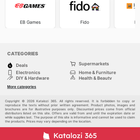
EB Games
Fido
He
CATEGORIES
Supermarkets
Deals
Electronics
Home & Furniture
DIY & Hardware
Health & Beauty
Sport & Recreation
Fashion
More categories
Kids
Auto & Moto
Pets
Others
Copyright © 2026 Katalozi 365. All rights reserved. It is forbidden to copy or
reproduce the texts without prior written agreement. Product photos, images and
brochures are for illustrative purposes only. Discounted prices come from official
distributors listed on this site. Offers are valid from and until the expiration date or
while supplies last. The purpose of this site is informative and cannot be used to claim
the products. Prices may vary depending on the location.