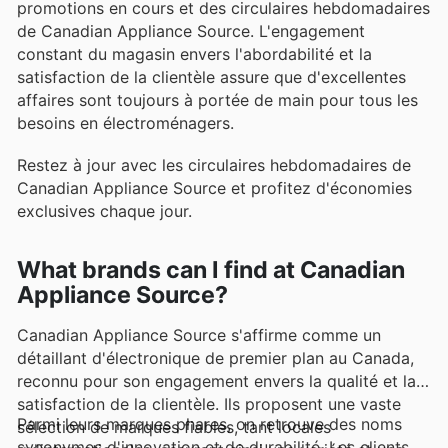
promotions en cours et des circulaires hebdomadaires
de Canadian Appliance Source. L'engagement
constant du magasin envers l'abordabilité et la
satisfaction de la clientèle assure que d'excellentes
affaires sont toujours à portée de main pour tous les
besoins en électroménagers.
Restez à jour avec les circulaires hebdomadaires de
Canadian Appliance Source et profitez d'économies
exclusives chaque jour.
What brands can I find at Canadian
Appliance Source?
Canadian Appliance Source s'affirme comme un
détaillant d'électronique de premier plan au Canada,
reconnu pour son engagement envers la qualité et la
satisfaction de la clientèle. Ils proposent une vaste
Parmi leurs marques phares, on retrouve des noms
sélection de marques fiables, tant locales
synonymes d'innovation et de durabilité. Les clients