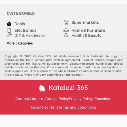
CATEGORIES
Supermarkets
Deals
Electronics
Home & Furniture
DIY & Hardware
Health & Beauty
Sport & Recreation
Fashion
More categories
Kids
Auto & Moto
Pets
Others
Copyright © 2026 Katalozi 365. All rights reserved. It is forbidden to copy or
reproduce the texts without prior written agreement. Product photos, images and
brochures are for illustrative purposes only. Discounted prices come from official
distributors listed on this site. Offers are valid from and until the expiration date or
while supplies last. The purpose of this site is informative and cannot be used to claim
the products. Prices may vary depending on the location.
Contact
About us
Cookie Policy
Privacy Policy
Countries
Report content
Terms and conditions