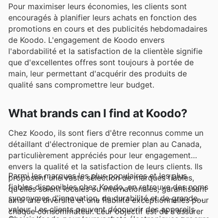
Pour maximiser leurs économies, les clients sont
encouragés à planifier leurs achats en fonction des
promotions en cours et des publicités hebdomadaires
de Koodo. L'engagement de Koodo envers
l'abordabilité et la satisfaction de la clientèle signifie
que d'excellentes offres sont toujours à portée de
main, leur permettant d'acquérir des produits de
qualité sans compromettre leur budget.
What brands can I find at Koodo?
Chez Koodo, ils sont fiers d'être reconnus comme un
détaillant d'électronique de premier plan au Canada,
particulièrement appréciés pour leur engagement
envers la qualité et la satisfaction de leurs clients. Ils
Parmi les marques les plus populaires et les plus
proposent une vaste sélection de marques fiables,
fiables disponibles chez Koodo, on retrouve des noms
qu'elles soient locales ou internationales, garantissant
synonymes d'innovation, de durabilité et de grande
ainsi une diversité et une fiabilité exceptionnelles pour
valeur. Les clients peuvent découvrir des appareils
chaque consommateur. Leur objectif est de s'assurer