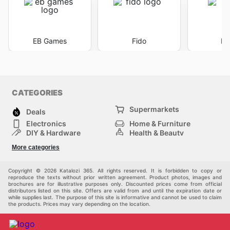
EB Games
Fido
He
CATEGORIES
Supermarkets
Deals
Electronics
Home & Furniture
DIY & Hardware
Health & Beauty
Sport & Recreation
Fashion
More categories
Kids
Auto & Moto
Pets
Others
Copyright © 2026 Katalozi 365. All rights reserved. It is forbidden to copy or
reproduce the texts without prior written agreement. Product photos, images and
brochures are for illustrative purposes only. Discounted prices come from official
distributors listed on this site. Offers are valid from and until the expiration date or
while supplies last. The purpose of this site is informative and cannot be used to claim
the products. Prices may vary depending on the location.