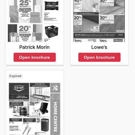
dans leurs matériaux contribue au succès et à la
durabilité de leurs constructions.
Stay up to date with McMunn & Yates Building
Supplies's weekly ads and enjoy exclusive savings
every day.
Patrick Morin
Lowe's
Open brochure
Open brochure
Expired