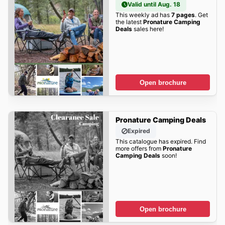
Valid until Aug. 18
This weekly ad has
7 pages
. Get
the latest
Pronature Camping
Deals
sales here!
Open brochure
Pronature Camping Deals
Expired
This catalogue has expired. Find
more offers from
Pronature
Camping Deals
soon!
Open brochure