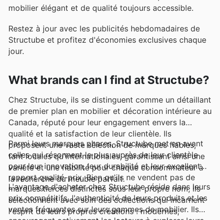
mobilier élégant et de qualité toujours accessible.
Restez à jour avec les publicités hebdomadaires de
Structube et profitez d'économies exclusives chaque
jour.
What brands can I find at Structube?
Chez Structube, ils se distinguent comme un détaillant
de premier plan en mobilier et décoration intérieure au
Canada, réputé pour leur engagement envers la
qualité et la satisfaction de leur clientèle. Ils
Parmi leurs marques phares, Structube met en avant
proposent une vaste sélection de marques fiables,
celles qui résonnent le plus auprès de leur clientèle
tant locales qu'internationales, garantissant ainsi une
pour leur innovation, leur durabilité et leur excellent
variété et une fiabilité pour chaque consommateur à
rapport qualité-prix. Bien qu'ils ne vendent pas de
la recherche du meuble parfait.
L'avantage d'acheter chez Structube réside dans leurs
marques tierces distinctes sous leur propre nom, ils
prix compétitifs, l'authenticité de leurs produits et les
sélectionnent avec soin des collections qui incarnent
ventes fréquentes sur leurs gammes de mobilier. Ils
l'esprit de leurs propres créations : modernes,