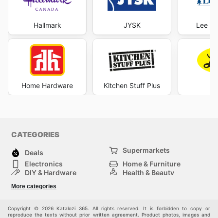
Hallmark
JYSK
Lee Va
Home Hardware
Kitchen Stuff Plus
Le
CATEGORIES
Supermarkets
Deals
Electronics
Home & Furniture
DIY & Hardware
Health & Beauty
Sport & Recreation
Fashion
More categories
Kids
Auto & Moto
Pets
Others
Copyright © 2026 Katalozi 365. All rights reserved. It is forbidden to copy or
reproduce the texts without prior written agreement. Product photos, images and