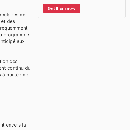
Get them now
rculaires de
 et des
e fréquemment
n au programme
nticipé aux
tion des
ent continu du
rs à portée de
nt envers la