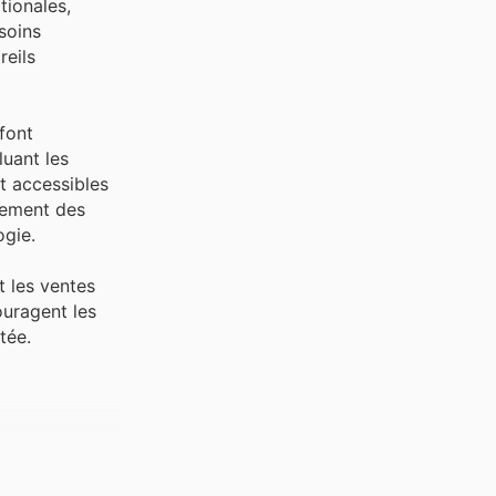
tionales,
soins
reils
font
luant les
nt accessibles
èrement des
ogie.
t les ventes
ouragent les
tée.