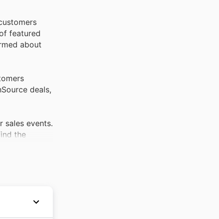
g customers
of featured
ormed about
stomers
hSource deals,
r sales events.
ind the
essential
destination
tphones.