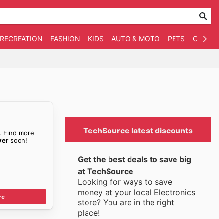
 RECREATION
FASHION
KIDS
AUTO & MOTO
PETS
OTHER
TechSource latest discounts
. Find more
yer
soon!
Get the best deals to save big
at TechSource
Looking for ways to save
money at your local Electronics
re
store? You are in the right
place!