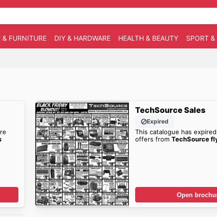
 & FURNITURE
DIY & HARDWARE
HEALTH & BEAUTY
SPORT &
TechSource Sales
Expired
re
This catalogue has expired
s
offers from
TechSource fl
Open brochu