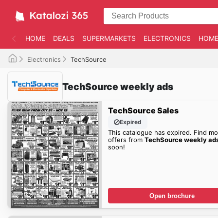
HOME
DEALS
SUPERMARKETS
ELECTRONICS
HOME
Electronics
TechSource
TechSource weekly ads
TechSource Sales
Expired
This catalogue has expired. Find mo
offers from
TechSource weekly ad
soon!
Open brochure