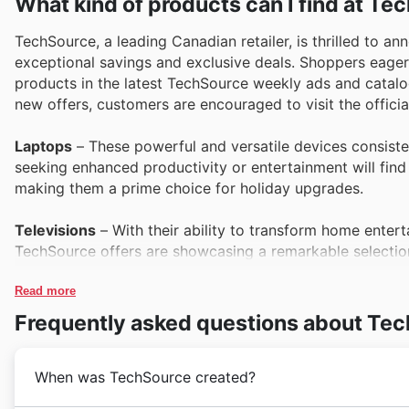
What kind of products can I find at T
TechSource, a leading Canadian retailer, is thrilled to an
exceptional savings and exclusive deals. Shoppers eager 
products in the latest TechSource weekly ads and catal
new offers, customers are encouraged to visit the offici
Laptops
– These powerful and versatile devices consisten
seeking enhanced productivity or entertainment will find 
making them a prime choice for holiday upgrades.
Televisions
– With their ability to transform home entert
TechSource offers are showcasing a remarkable selection
perfect screen at an unbeatable price in their Black Frida
Read more
Gaming Consoles & Accessories
– The gaming community
Frequently asked questions about Te
accessories. TechSource’s popular offers include sought-
for gamers to find incredible deals and expand their setu
When was TechSource created?
Smartphones
– Staying connected has never been more a