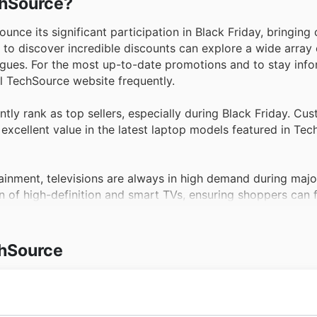
echSource?
nounce its significant participation in Black Friday, bringin
to discover incredible discounts can explore a wide array 
ogues. For the most up-to-date promotions and to stay inf
al TechSource website frequently.
tly rank as top sellers, especially during Black Friday. Cu
excellent value in the latest laptop models featured in Tec
ainment, televisions are always in high demand during majo
 of high-definition and smart TVs, ensuring shoppers can f
y sales.
 eagerly awaits Black Friday for the latest consoles and 
chSource
after gaming systems and related gear, making it the ideal 
p.
ccessible or affordable, thanks to the popularity of smar