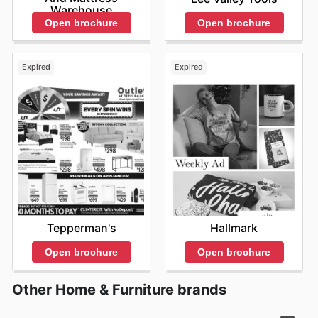
Sleep Factory sales
. L'encouragement à vérifier
Warehouse
régulièrement le
The Sleep Factory ad this week
n'est
Open brochure
Open brochure
pas seulement une suggestion, mais une invitation à
saisir des occasions d'économiser et de bénéficier de
produits de qualité supérieure à des prix compétitifs. Ils
Expired
Expired
valorisent la transparence et la commodité, et leur
plateforme en ligne est conçue pour offrir une
expérience utilisateur fluide et informative. En restant
connectés aux canaux de communication de The Sleep
Factory, les consommateurs s'assurent d'être toujours
au courant des meilleures aubaines. Visitez The Sleep
Factory's website today to explore the best deals and
start saving now.
Tepperman's
Hallmark
Open brochure
Open brochure
Other Home & Furniture brands