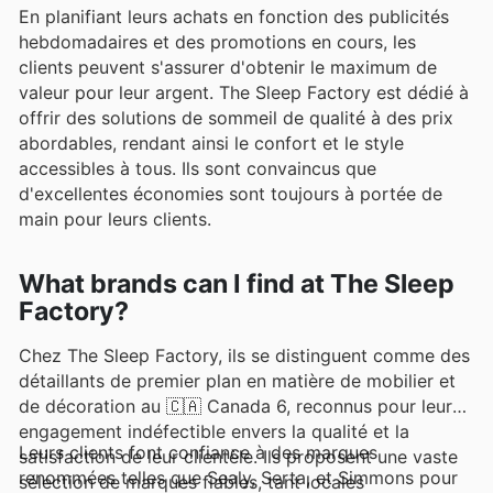
En planifiant leurs achats en fonction des publicités
hebdomadaires et des promotions en cours, les
clients peuvent s'assurer d'obtenir le maximum de
valeur pour leur argent. The Sleep Factory est dédié à
offrir des solutions de sommeil de qualité à des prix
abordables, rendant ainsi le confort et le style
accessibles à tous. Ils sont convaincus que
d'excellentes économies sont toujours à portée de
main pour leurs clients.
What brands can I find at The Sleep
Factory?
Chez The Sleep Factory, ils se distinguent comme des
détaillants de premier plan en matière de mobilier et
de décoration au 🇨🇦 Canada 6, reconnus pour leur
engagement indéfectible envers la qualité et la
Leurs clients font confiance à des marques
satisfaction de leur clientèle. Ils proposent une vaste
renommées telles que Sealy, Serta, et Simmons pour
sélection de marques fiables, tant locales