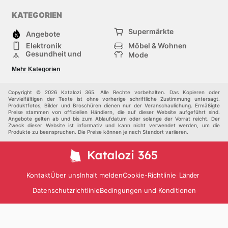
KATEGORIEN
Supermärkte
Angebote
Elektronik
Möbel & Wohnen
Gesundheit und
Mode
Schönheit
Sportartikel und
Baumarkt
Mehr Kategorien
Sportbekleidung
Baby und Kind
Haustiere
Einkaufzentren
Andere
Copyright © 2026 Katalozi 365. Alle Rechte vorbehalten. Das Kopieren oder
Vervielfältigen der Texte ist ohne vorherige schriftliche Zustimmung untersagt.
Produktfotos, Bilder und Broschüren dienen nur der Veranschaulichung. Ermäßigte
Preise stammen von offiziellen Händlern, die auf dieser Website aufgeführt sind.
Angebote gelten ab und bis zum Ablaufdatum oder solange der Vorrat reicht. Der
Zweck dieser Website ist informativ und kann nicht verwendet werden, um die
Produkte zu beanspruchen. Die Preise können je nach Standort variieren.
Kontakt
Über uns
Inhalt melden
Cookie-Richtlinie
Länder
Datenschutzrichtlinie
Bedingungen und Konditionen