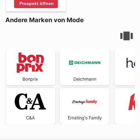
Prospekt öffnen
Andere Marken von Mode
Bonprix
Deichmann
H
C&A
Ernsting's Family