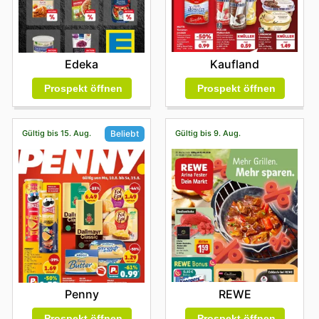
einem noch besseren Preis zu ergattern. Indem Sie sich
mit den aktuellen Alnatura weekly ads vertraut machen,
stellen Sie sicher, dass Sie immer die besten Angebote
wahrnehmen und so Ihren ökologischen Fußabdruck mit
Kaufland
Edeka
jedem Einkauf positiv beeinflussen. Die Vielfalt und
Qualität, die Alnatura auszeichnet, wird durch diese
Prospekt öffnen
Prospekt öffnen
regelmäßigen Verkaufsaktionen noch zugänglicher. Visit
Alnatura's website today to explore the best deals and
start saving now.
Gültig bis 15. Aug.
Gültig bis 9. Aug.
Beliebt
REWE
Penny
Prospekt öffnen
Prospekt öffnen