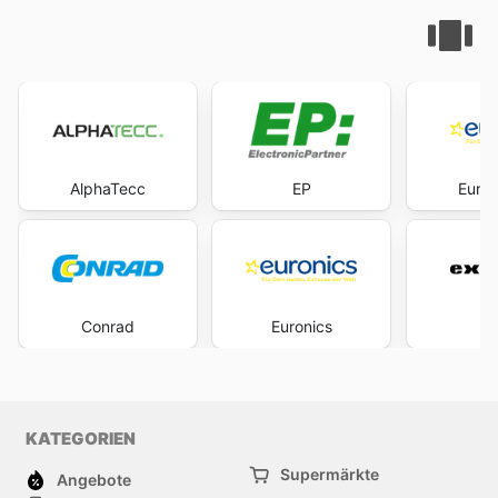
AlphaTecc
EP
Euron
Conrad
Euronics
Ex
KATEGORIEN
Supermärkte
Angebote