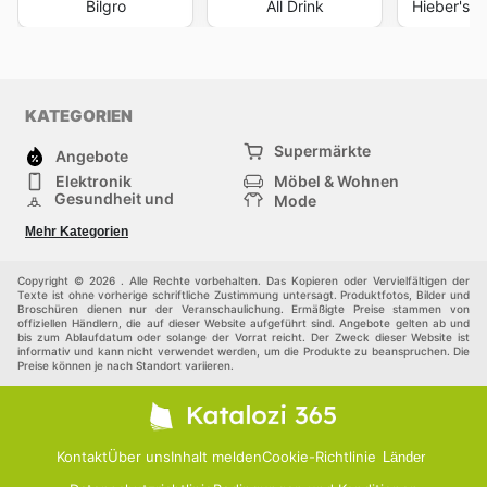
Bilgro
All Drink
Hieber's F
KATEGORIEN
Supermärkte
Angebote
Elektronik
Möbel & Wohnen
Gesundheit und
Mode
Schönheit
Sportartikel und
Baumarkt
Mehr Kategorien
Sportbekleidung
Baby und Kind
Haustiere
Einkaufzentren
Andere
Copyright © 2026 . Alle Rechte vorbehalten. Das Kopieren oder Vervielfältigen der
Texte ist ohne vorherige schriftliche Zustimmung untersagt. Produktfotos, Bilder und
Broschüren dienen nur der Veranschaulichung. Ermäßigte Preise stammen von
offiziellen Händlern, die auf dieser Website aufgeführt sind. Angebote gelten ab und
bis zum Ablaufdatum oder solange der Vorrat reicht. Der Zweck dieser Website ist
informativ und kann nicht verwendet werden, um die Produkte zu beanspruchen. Die
Preise können je nach Standort variieren.
Kontakt
Über uns
Inhalt melden
Cookie-Richtlinie
Länder