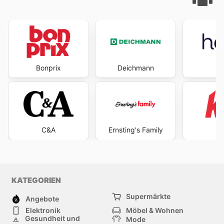
Bonprix
Deichmann
H
C&A
Ernsting's Family
KATEGORIEN
Supermärkte
Angebote
Elektronik
Möbel & Wohnen
Gesundheit und
Mode