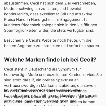
abzustimmen. Cecil hat sich dem Ziel verschrieben,
Mode erschwinglich zu halten, und beweist
kontinuierlich, dass exzellenter Stil und attraktive
Preise Hand in Hand gehen. Ihr Engagement für
Kundenzufriedenheit spiegelt sich in den vielfältigen
Sparmöglichkeiten wider, die stets verfügbar sind.
Besuchen Sie Cecil's Website noch heute, um die
besten Angebote zu entdecken und sofort zu sparen.
Welche Marken finde ich bei Cecil?
Cecil steht in Deutschland als Synonym für
hochwertige Mode und exzellenten Kundenservice. Sie
sind stolz darauf, ein breites Spektrum an
vertrauenswürdigen Marken anzubieten, die sowohl
Im Sortiment von Cecil finden Kunden eine
lokalen Charme als auch internationale Trends
beeindruckende Vielfalt an erstklassigen Marken, die
widerspiegeln. Diese sorgfältige Auswahl garantiert,
sich durch Innovation, Langlebigkeit und
dass jeder Kunde bei Cecil auf seine Kosten kommt