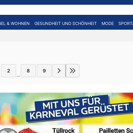
EL & WOHNEN
GESUNDHEIT UND SCHÖNHEIT
MODE
SPORT
2
8
9
...