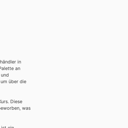
händler in
alette an
 und
 um über die
urs. Diese
 beworben, was
ist ein