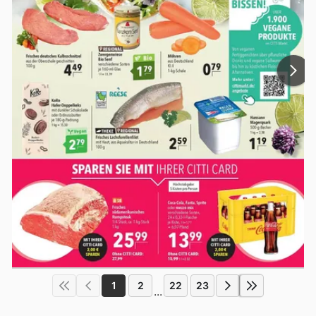
1
2
22
23
...