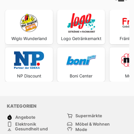
Wiglo Wunderland
Logo Getränkemarkt
Fränky
NP Discount
Boni Center
Mult
KATEGORIEN
Supermärkte
Angebote
Elektronik
Möbel & Wohnen
Gesundheit und
Mode
Schönheit