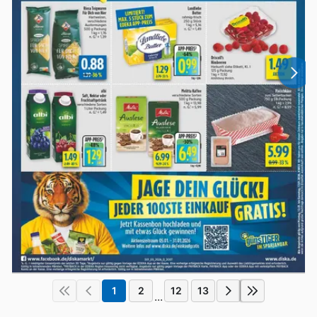
1
2
12
13
...