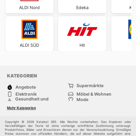
ALDI Nord
Edeka
Kau
ALDI SÜD
Hit
KATEGORIEN
Supermärkte
Angebote
Elektronik
Möbel & Wohnen
Gesundheit und
Mode
Schönheit
Sportartikel und
Baumarkt
Mehr Kategorien
Sportbekleidung
Baby und Kind
Haustiere
Einkaufzentren
Andere
Copyright © 2026 Katalozi 365. Alle Rechte vorbehalten. Das Kopieren oder
Vervielfältigen der Texte ist ohne vorherige schriftliche Zustimmung untersagt.
Produktfotos, Bilder und Broschüren dienen nur der Veranschaulichung. Ermäßigte
Preise stammen von offiziellen Händlern, die auf dieser Website aufgeführt sind.