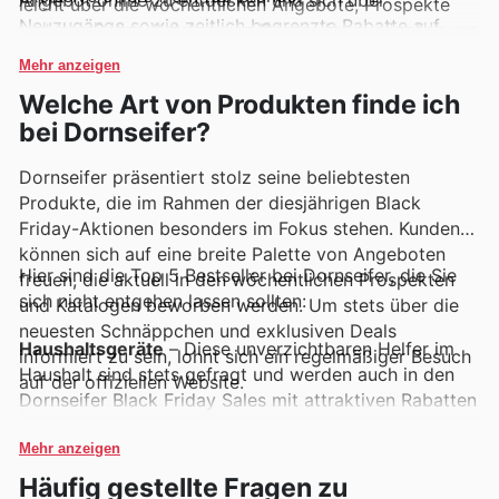
leicht über die wöchentlichen Angebote, Prospekte
Neuzugänge sowie zeitlich begrenzte Rabatte auf
und den Online-Katalog von Dornseifer zugänglich, wo
dem Laufenden zu halten.
regelmäßig exklusive Rabatte und Aktionen zu finden
Mehr anzeigen
sind.
Welche Art von Produkten finde ich
bei Dornseifer?
Dornseifer präsentiert stolz seine beliebtesten
Produkte, die im Rahmen der diesjährigen Black
Friday-Aktionen besonders im Fokus stehen. Kunden
können sich auf eine breite Palette von Angeboten
Hier sind die Top 5 Bestseller bei Dornseifer, die Sie
freuen, die aktuell in den wöchentlichen Prospekten
sich nicht entgehen lassen sollten:
und Katalogen beworben werden. Um stets über die
neuesten Schnäppchen und exklusiven Deals
Haushaltsgeräte
– Diese unverzichtbaren Helfer im
informiert zu sein, lohnt sich ein regelmäßiger Besuch
Haushalt sind stets gefragt und werden auch in den
auf der offiziellen Website.
Dornseifer Black Friday Sales mit attraktiven Rabatten
angeboten. Entdecken Sie energieeffiziente Modelle
und innovative Küchengeräte, die den Alltag
Mehr anzeigen
erleichtern und in den aktuellen Dornseifer Angeboten
Häufig gestellte Fragen zu