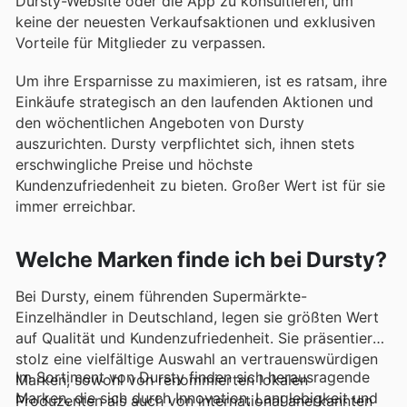
Dursty-Website oder die App zu konsultieren, um
keine der neuesten Verkaufsaktionen und exklusiven
Vorteile für Mitglieder zu verpassen.
Um ihre Ersparnisse zu maximieren, ist es ratsam, ihre
Einkäufe strategisch an den laufenden Aktionen und
den wöchentlichen Angeboten von Dursty
auszurichten. Dursty verpflichtet sich, ihnen stets
erschwingliche Preise und höchste
Kundenzufriedenheit zu bieten. Großer Wert ist für sie
immer erreichbar.
Welche Marken finde ich bei Dursty?
Bei Dursty, einem führenden Supermärkte-
Einzelhändler in Deutschland, legen sie größten Wert
auf Qualität und Kundenzufriedenheit. Sie präsentieren
stolz eine vielfältige Auswahl an vertrauenswürdigen
Im Sortiment von Dursty finden sich herausragende
Marken, sowohl von renommierten lokalen
Marken, die sich durch Innovation, Langlebigkeit und
Produzenten als auch von international anerkannten