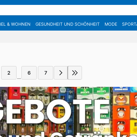
EL & WOHNEN
GESUNDHEIT UND SCHÖNHEIT
MODE
SPORT
2
6
7
...