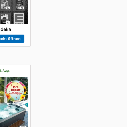
Edeka
ekt öffnen
1. Aug.