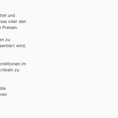
ttel und
ässe oder den
 Preisen.
en zu
entiert wird,
onditionen im
rtikeln zu
die
eren