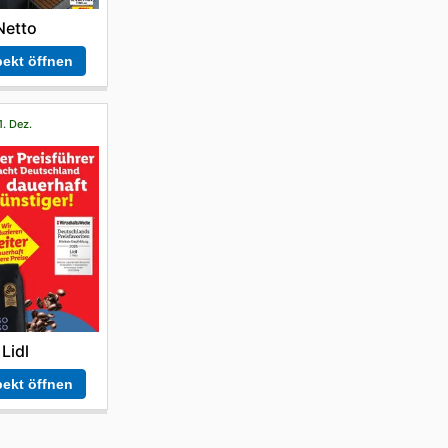
Netto
ekt öffnen
1. Dez.
Lidl
ekt öffnen