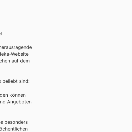
l.
n herausragende
Edeka-Website
pchen auf dem
beliebt sind:
unden können
 und Angeboten
es besonders
öchentlichen