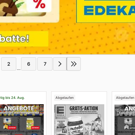
2
6
7
...
tig bis 24. Aug.
Abgelaufen
Abgelaufen