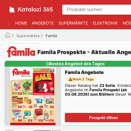
HOME
ANGEBOTE
SUPERMÄRKTE
ELEKTRONIK
MÖB
Supermärkte
Famila
Famila Prospekte - Aktuelle Ang
Bestes Angebot des Tages
Famila Angebote
Noch 2 Tage
Dieser Katalog hat
23 Seite
. Entdec
Angebote im
Famila Prospekt (ab
03.08.2026) zum Blättern
dieser 
zum Blättern!
Prospekt öffnen