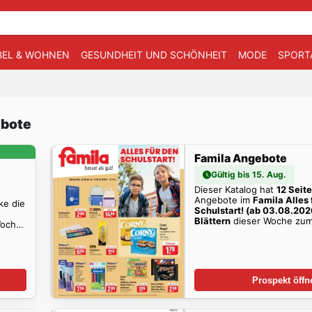
EL & WOHNEN
GESUNDHEIT UND SCHÖNHEIT
MODE
SPORT
ebote
Famila Angebote
Gültig bis 15. Aug.
Dieser Katalog hat
12 Seit
Angebote im
Famila Alles 
ke die
Schulstart! (ab 03.08.20
Blättern
dieser Woche zum 
Woche
Prospekt öffn