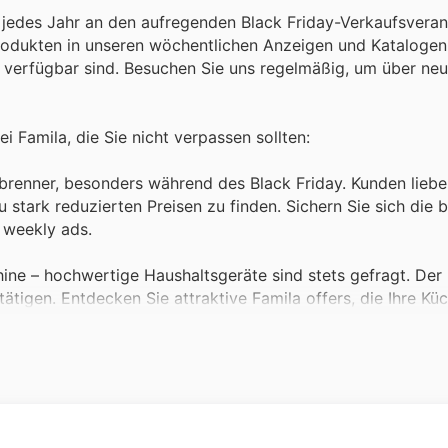
ch jedes Jahr an den aufregenden Black Friday-Verkaufsvera
 Produkten in unseren wöchentlichen Anzeigen und Kataloge
te verfügbar sind. Besuchen Sie uns regelmäßig, um über ne
 Famila, die Sie nicht verpassen sollten:
brenner, besonders während des Black Friday. Kunden liebe
stark reduzierten Preisen zu finden. Sichern Sie sich die 
a weekly ads.
e – hochwertige Haushaltsgeräte sind stets gefragt. Der 
tätigen. Entdecken Sie attraktive Famila offers, die Ihre Kü
n Einkäufen. Famila bietet eine breite Palette an frischen P
hlagbaren Preisen, besonders während der Black Friday sa
y ads.