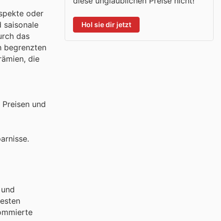
diese unglaublichen Preise nicht!
ospekte oder
 saisonale
Hol sie dir jetzt
urch das
ch begrenzten
ämien, die
n Preisen und
arnisse.
 und
besten
nommierte