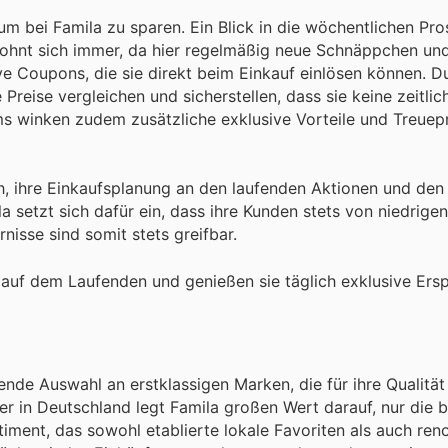
 um bei Famila zu sparen. Ein Blick in die wöchentlichen Pr
lohnt sich immer, da hier regelmäßig neue Schnäppchen und
ve Coupons, die sie direkt beim Einkauf einlösen können. D
reise vergleichen und sicherstellen, dass sie keine zeitli
 winken zudem zusätzliche exklusive Vorteile und Treuepr
h, ihre Einkaufsplanung an den laufenden Aktionen und den
 setzt sich dafür ein, dass ihre Kunden stets von niedrige
nisse sind somit stets greifbar.
auf dem Laufenden und genießen sie täglich exklusive Ersp
nde Auswahl an erstklassigen Marken, die für ihre Qualität
er in Deutschland legt Famila großen Wert darauf, nur die 
rtiment, das sowohl etablierte lokale Favoriten als auch re