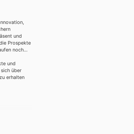
Innovation,
chern
räsent und
die Prospekte
kaufen noch
kte und
sich über
zu erhalten