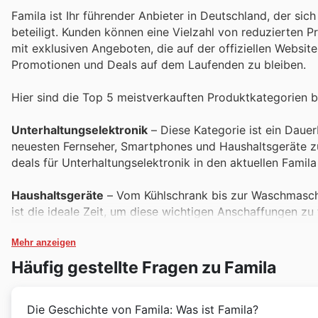
Famila ist Ihr führender Anbieter in Deutschland, der si
beteiligt. Kunden können eine Vielzahl von reduzierten
mit exklusiven Angeboten, die auf der offiziellen Websi
Promotionen und Deals auf dem Laufenden zu bleiben.
Hier sind die Top 5 meistverkauften Produktkategorien bei
Unterhaltungselektronik
– Diese Kategorie ist ein Dauer
neuesten Fernseher, Smartphones und Haushaltsgeräte zu 
deals für Unterhaltungselektronik in den aktuellen Famil
Haushaltsgeräte
– Vom Kühlschrank bis zur Waschmaschin
ist die ideale Zeit, um diese wichtigen Anschaffungen zu 
Zuhause aufwerten.
Mehr anzeigen
Lebensmittel & Getränke
– Sparen Sie bei Ihren tägliche
Häufig gestellte Fragen zu Famila
Grundnahrungsmitteln und besonderen Leckereien zu unsc
Sie Ausschau nach Sonderangeboten in den Famila weekl
Die Geschichte von Famila: Was ist Famila?