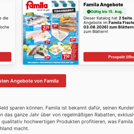
Famila Angebote
Gültig bis 15. Aug.
e die
Dieser Katalog hat
2 Seite
Angebote im
Famila Fisch
Woche
03.08.2026) zum Blättern
zum Blättern!
Prospekt öffn
sten Angebote von Famila
Geld sparen können. Famila ist bekannt dafür, seinen Kunden
n das ganze Jahr über von regelmäßigen Rabatten, exklusi
 qualitativ hochwertigen Produkten profitieren, was Famila 
chland macht.