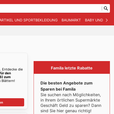
ARTIKEL UND SPORTBEKLEIDUNG
BAUMARKT
BABY UND KIND
Famila letzte Rabatte
e
. Entdecke die
für den
26) zum
Blättern!
Die besten Angebote zum
Sparen bei Famila
Sie suchen nach Möglichkeiten,
in Ihrem örtlichen Supermärkte
en
Geschäft Geld zu sparen? Dann
sind Sie hier genau richtig!