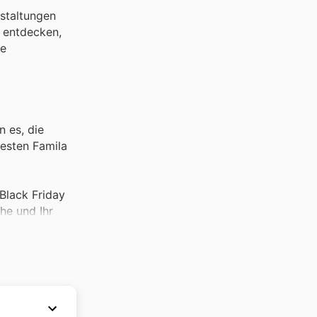
nstaltungen
n entdecken,
ue
n es, die
besten Famila
Black Friday
che und Ihr
rodukten,
les. Halten