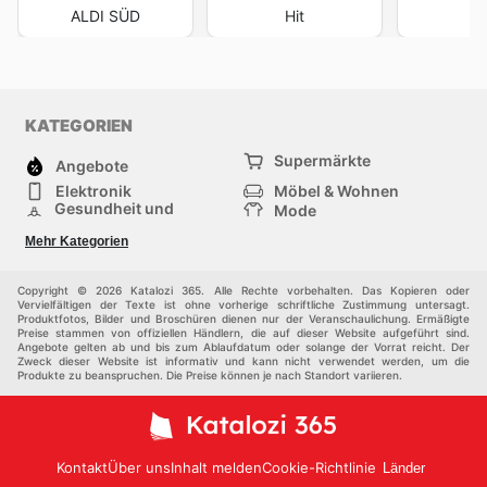
ALDI SÜD
Hit
KATEGORIEN
Supermärkte
Angebote
Elektronik
Möbel & Wohnen
Gesundheit und
Mode
Schönheit
Sportartikel und
Baumarkt
Mehr Kategorien
Sportbekleidung
Baby und Kind
Haustiere
Einkaufzentren
Andere
Copyright © 2026 Katalozi 365. Alle Rechte vorbehalten. Das Kopieren oder
Vervielfältigen der Texte ist ohne vorherige schriftliche Zustimmung untersagt.
Produktfotos, Bilder und Broschüren dienen nur der Veranschaulichung. Ermäßigte
Preise stammen von offiziellen Händlern, die auf dieser Website aufgeführt sind.
Angebote gelten ab und bis zum Ablaufdatum oder solange der Vorrat reicht. Der
Zweck dieser Website ist informativ und kann nicht verwendet werden, um die
Produkte zu beanspruchen. Die Preise können je nach Standort variieren.
Kontakt
Über uns
Inhalt melden
Cookie-Richtlinie
Länder