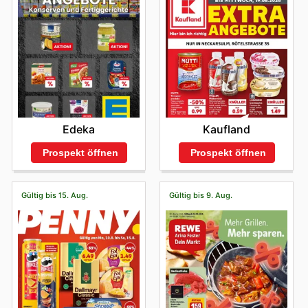
Angebote informiert zu sein. So können Sie
möchten, die digitale Präsenz von Handelshof ist Ihr Tor
sicherstellen, dass Sie bei jedem Besuch die
zu exklusiven Einsparungen. Nutzen Sie die
attraktivsten Rabatte und exklusiven Sonderangebote
Gelegenheit, die Vielfalt und Qualität, für die Handelshof
bei Handelshof nutzen.
bekannt ist, zu noch besseren Preisen zu genießen.
Besuch Sie die Website von Handelshof noch heute, um
die besten Angebote zu entdecken und jetzt mit dem
Sparen zu beginnen.
Kaufland
Edeka
Prospekt öffnen
Prospekt öffnen
Gültig bis 15. Aug.
Gültig bis 9. Aug.