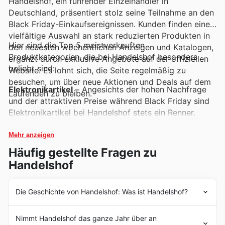
Handelshof, ein führender Einzelhändler in
Deutschland, präsentiert stolz seine Teilnahme an den
Black Friday-Einkaufsereignissen. Kunden finden eine
vielfältige Auswahl an stark reduzierten Produkten in
Hier sind die Top 5 meistverkauften
den neuesten wöchentlichen Anzeigen und Katalogen,
Produktkategorien, die bei Handelshof besonders
ergänzt durch exklusive Angebote auf der offiziellen
beliebt sind:
Website. Es lohnt sich, die Seite regelmäßig zu
besuchen, um über neue Aktionen und Deals auf dem
Elektronikartikel
– Angesichts der hohen Nachfrage
Laufenden zu bleiben.
und der attraktiven Preise während Black Friday sind
Elektronikartikel bei Handelshof stets ein Renner.
Kunden entdecken in den aktuellen Handelshof Deals
und wöchentlichen Anzeigen eine breite Palette von
Mehr anzeigen
Top-Marken und neuesten Gadgets zu unschlagbaren
Häufig gestellte Fragen zu
Konditionen.
Handelshof
Haushaltsgeräte
– Ob kleine Küchenhelfer oder große
Haushaltsgeräte, diese Kategorie erfreut sich während
Die Geschichte von Handelshof: Was ist Handelshof?
der Handelshof Black Friday Sales enormer
Handelshof blickt auf eine traditionsreiche Geschichte in
Beliebtheit. Die Angebote in den Katalogen und auf
Nimmt Handelshof das ganze Jahr über an
Deutschland zurück und hat sich seit seiner Gründung