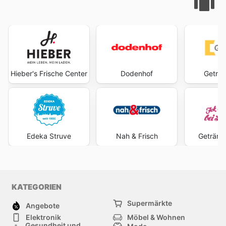
Hieber's Frische Center
Dodenhof
Geträn
Edeka Struve
Nah & Frisch
Getränk
KATEGORIEN
Supermärkte
Angebote
Elektronik
Möbel & Wohnen
Gesundheit und