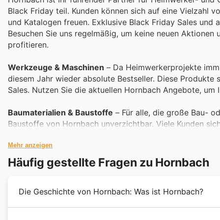
Black Friday teil. Kunden können sich auf eine Vielzahl
und Katalogen freuen. Exklusive Black Friday Sales und a
Besuchen Sie uns regelmäßig, um keine neuen Aktionen 
profitieren.
Werkzeuge & Maschinen
– Da Heimwerkerprojekte imme
diesem Jahr wieder absolute Bestseller. Diese Produkte 
Sales. Nutzen Sie die aktuellen Hornbach Angebote, um I
Baumaterialien & Baustoffe
– Für alle, die große Bau- 
Baustoffe von Hornbach unverzichtbar. Viele Kunden sich
in den Hornbach Wochenangeboten zu finden sind. Entdeck
Mehr anzeigen
Farben & Lacke
– Verleihen Sie Ihrem Zuhause neuen Gla
Häufig gestellte Fragen zu Hornbach
besonders beliebt sind. Diese Produkte sind stets gefra
Black Friday angeboten. Sichern Sie sich jetzt Ihre Wuns
Die Geschichte von Hornbach: Was ist Hornbach?
Gartengeräte & Pflanzen
– Mit dem nahenden Saisonwech
Pflanzen ein Dauerbrenner im Sortiment von Hornbach. Ku
Seit ihrer Gründung im Jahr 1877 hat sich die Horn