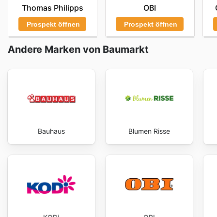
Thomas Philipps
OBI
Unternehmens für Transparenz und Kundenzufriedenhei
savings every day.
Prospekt öffnen
Prospekt öffnen
Andere Marken von Baumarkt
Bauhaus
Blumen Risse