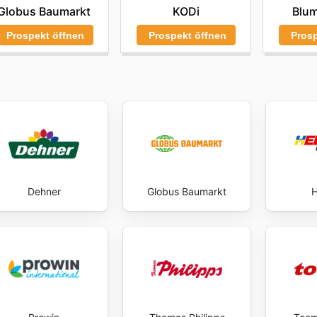
Globus Baumarkt
KODi
Blum
t. Stay up to date with Hornbach's weekly ads and enjoy 
Prospekt öffnen
Prospekt öffnen
Prosp
Dehner
Globus Baumarkt
H