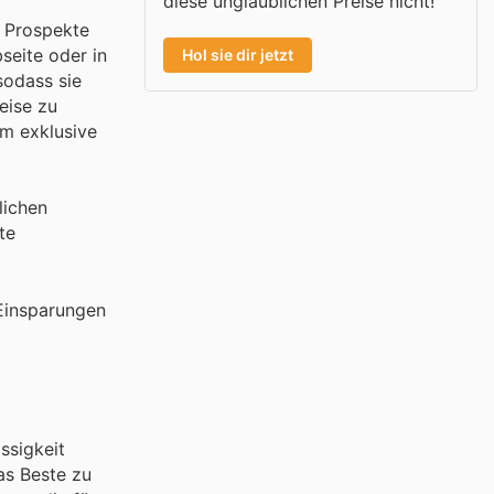
diese unglaublichen Preise nicht!
n Prospekte
seite oder in
Hol sie dir jetzt
sodass sie
eise zu
em exklusive
lichen
te
Einsparungen
ssigkeit
as Beste zu