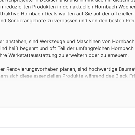
 von reduzierten Produkten in den aktuellen Hornbach Woch
ttraktive Hornbach Deals warten auf Sie auf der offiziellen
und Sonderangebote zu verpassen und von den besten Prei
r anstehen, sind Werkzeuge und Maschinen von Hornbach 
sind heiß begehrt und oft Teil der umfangreichen Hornbach 
hre Werkstattausstattung zu erweitern oder zu erneuern.
oder Renovierungsvorhaben planen, sind hochwertige Baumat
ern sich diese essenziellen Produkte während des Black Frid
en Sie jetzt die besten Hornbach Deals für Ihr nächstes P
nz mit einer breiten Auswahl an Farben und Lacken, die be
gt und werden häufig in den attraktiven Hornbach offers w
chfarbe zu einem unschlagbaren Preis.
sel und der Beliebtheit von Gartenprojekten sind Garteng
nden nutzen die Hornbach Black Friday Sales gezielt, um s
bach-Gruppe zu einem führenden Anbieter im Baumarkt-Segm