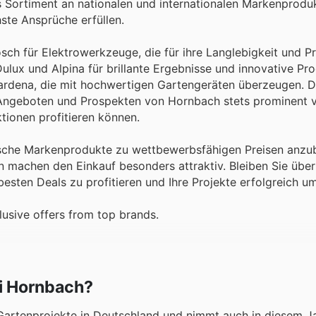
es Sortiment an nationalen und internationalen Markenproduk
ste Ansprüche erfüllen.
ch für Elektrowerkzeuge, die für ihre Langlebigkeit und Pr
lux und Alpina für brillante Ergebnisse und innovative Pr
Gardena, die mit hochwertigen Gartengeräten überzeugen. D
Angeboten und Prospekten von Hornbach stets prominent v
tionen profitieren können.
tische Markenprodukte zu wettbewerbsfähigen Preisen anzub
machen den Einkauf besonders attraktiv. Bleiben Sie über
sten Deals zu profitieren und Ihre Projekte erfolgreich u
usive offers from top brands.
ei Hornbach?
 Gartenprojekte in Deutschland und nimmt auch in diesem J