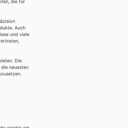
ten, die für
äzision
odukte. Auch
iese und viele
ertreten,
ieten. Die
 die neuesten
mzusetzen.
ahr wieder am