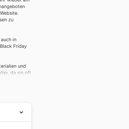
enangeboten
 Website.
sen zu
auch in
Black Friday
erialien und
ay, da sie oft
rojekt.
i Hornbach
ährend des
eräte und
ich für die
ent