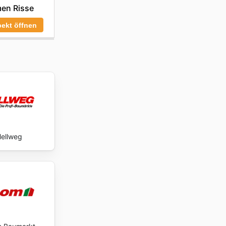
en Risse
exclusive
ekt öffnen
ellweg