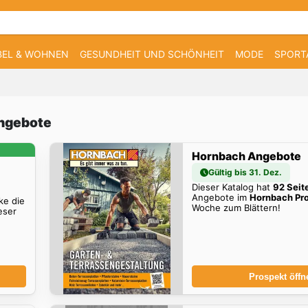
EL & WOHNEN
GESUNDHEIT UND SCHÖNHEIT
MODE
SPORT
Angebote
Hornbach Angebote
Gültig bis 31. Dez.
Dieser Katalog hat
92 Seit
Angebote im
Hornbach Pr
ke die
Woche zum Blättern!
eser
Prospekt öffn