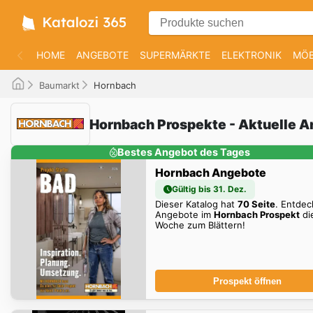
HOME
ANGEBOTE
SUPERMÄRKTE
ELEKTRONIK
MÖB
Baumarkt
Hornbach
Hornbach Prospekte - Aktuelle 
Bestes Angebot des Tages
Hornbach Angebote
Gültig bis 31. Dez.
Dieser Katalog hat
70 Seite
. Entdec
Angebote im
Hornbach Prospekt
di
Woche zum Blättern!
Prospekt öffnen