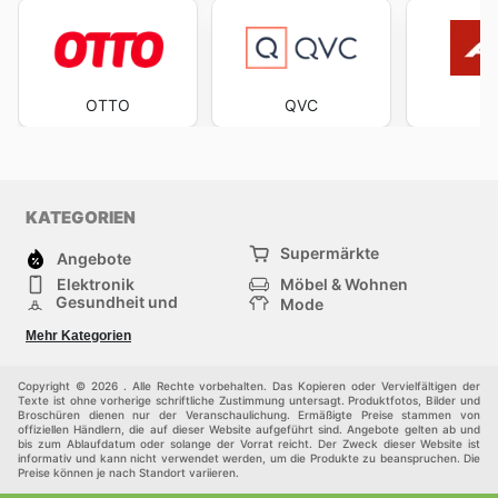
OTTO
QVC
A
KATEGORIEN
Supermärkte
Angebote
Elektronik
Möbel & Wohnen
Gesundheit und
Mode
Schönheit
Sportartikel und
Baumarkt
Mehr Kategorien
Sportbekleidung
Baby und Kind
Haustiere
Einkaufzentren
Andere
Copyright © 2026 . Alle Rechte vorbehalten. Das Kopieren oder Vervielfältigen der
Texte ist ohne vorherige schriftliche Zustimmung untersagt. Produktfotos, Bilder und
Broschüren dienen nur der Veranschaulichung. Ermäßigte Preise stammen von
offiziellen Händlern, die auf dieser Website aufgeführt sind. Angebote gelten ab und
bis zum Ablaufdatum oder solange der Vorrat reicht. Der Zweck dieser Website ist
informativ und kann nicht verwendet werden, um die Produkte zu beanspruchen. Die
Preise können je nach Standort variieren.