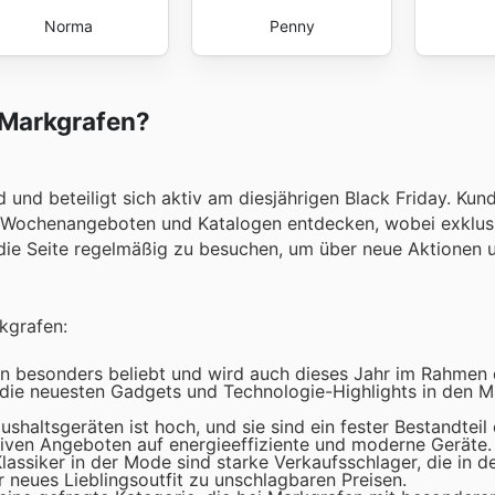
Norma
Penny
 Markgrafen?
d und beteiligt sich aktiv am diesjährigen Black Friday. Ku
len Wochenangeboten und Katalogen entdecken, wobei exklu
h, die Seite regelmäßig zu besuchen, um über neue Aktionen 
kgrafen:
en besonders beliebt und wird auch dieses Jahr im Rahmen 
e die neuesten Gadgets und Technologie-Highlights in den 
altsgeräten ist hoch, und sie sind ein fester Bestandteil 
usiven Angeboten auf energieeffiziente und moderne Geräte.
lassiker in der Mode sind starke Verkaufsschlager, die in 
r neues Lieblingsoutfit zu unschlagbaren Preisen.