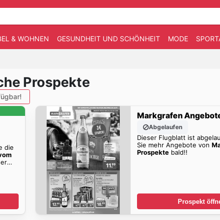
EL & WOHNEN
GESUNDHEIT UND SCHÖNHEIT
MODE
SPORT
che Prospekte
ügbar!
Markgrafen Angebot
Abgelaufen
Dieser Flugblatt ist abgela
Sie mehr Angebote von
Ma
e die
Prospekte
bald!!
 vom
er
Prospekt öffn