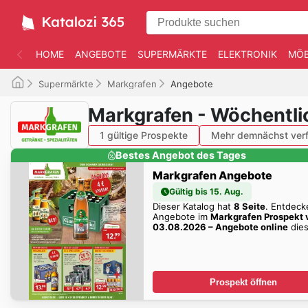
HOME
ANGEBOTE
SUPERMÄRKTE
ELEKTRONIK
MÖB
Supermärkte
Markgrafen
Angebote
Markgrafen - Wöchentli
1 gültige Prospekte
Mehr demnächst verf
Bestes Angebot des Tages
Markgrafen Angebote
Gültig bis 15. Aug.
Dieser Katalog hat
8 Seite
. Entdeck
Angebote im
Markgrafen Prospekt
03.08.2026 – Angebote online
dies
Woche zum Blättern!
Prospekt öffnen