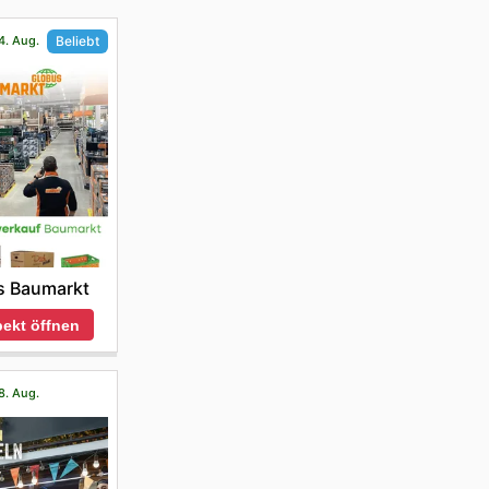
4. Aug.
Beliebt
s Baumarkt
ekt öffnen
8. Aug.