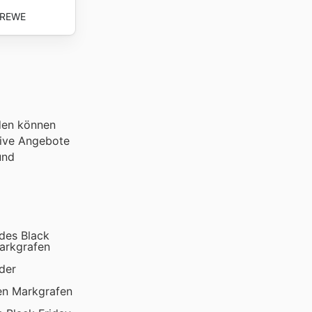
REWE
nden können
sive Angebote
und
des Black
Markgrafen
der
den Markgrafen