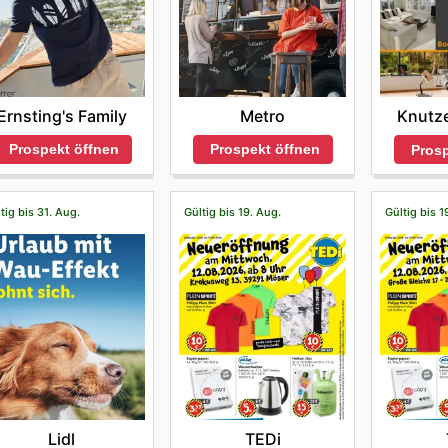
Ernsting's Family
Metro
Knutz
Prospekt öffnen
Prospekt öffnen
Prosp
tig bis 31. Aug.
Gültig bis 19. Aug.
Gültig bis 1
Lidl
TEDi