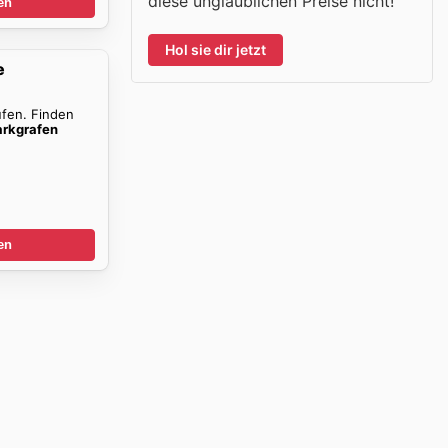
diese unglaublichen Preise nicht!
en
Hol sie dir jetzt
e
ufen. Finden
rkgrafen
en