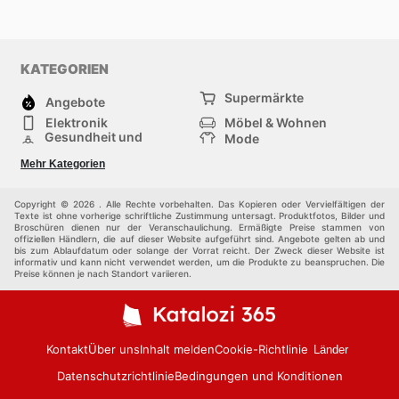
KATEGORIEN
Supermärkte
Angebote
Elektronik
Möbel & Wohnen
Gesundheit und
Mode
Schönheit
Sportartikel und
Baumarkt
Mehr Kategorien
Sportbekleidung
Baby und Kind
Haustiere
Einkaufzentren
Andere
Copyright © 2026 . Alle Rechte vorbehalten. Das Kopieren oder Vervielfältigen der
Texte ist ohne vorherige schriftliche Zustimmung untersagt. Produktfotos, Bilder und
Broschüren dienen nur der Veranschaulichung. Ermäßigte Preise stammen von
offiziellen Händlern, die auf dieser Website aufgeführt sind. Angebote gelten ab und
bis zum Ablaufdatum oder solange der Vorrat reicht. Der Zweck dieser Website ist
informativ und kann nicht verwendet werden, um die Produkte zu beanspruchen. Die
Preise können je nach Standort variieren.
Kontakt
Über uns
Inhalt melden
Cookie-Richtlinie
Länder
Datenschutzrichtlinie
Bedingungen und Konditionen