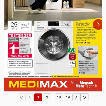
1
2
18
19
...