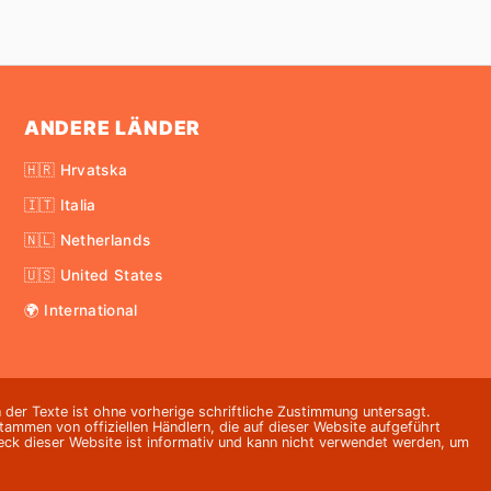
ANDERE LÄNDER
🇭🇷 Hrvatska
🇮🇹 Italia
🇳🇱 Netherlands
🇺🇸 United States
🌍 International
 der Texte ist ohne vorherige schriftliche Zustimmung untersagt.
ammen von offiziellen Händlern, die auf dieser Website aufgeführt
eck dieser Website ist informativ und kann nicht verwendet werden, um