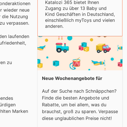
Katalozi 365 bietet Ihnen
 Sonderaktionen
Zugang zu über 13 Baby und
er wieder neue
Kind Geschäften in Deutschland,
r die Nutzung
einschließlich myToys und vielen
 zu verpassen.
anderen.
 den laufenden
friedenheit,
ren zu
Neue Wochenangebote für
Auf der Suche nach Schnäppchen?
Finde die besten Angebote und
sendes
Rabatte, um bei allem, was du
würdigen
ählten Marken
brauchst, groß zu sparen. Verpasse
diese unglaublichen Preise nicht!