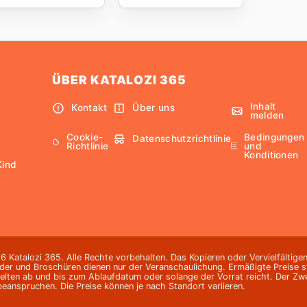
ÜBER KATALOZI 365
Inhalt
Kontakt
Über uns
melden
Cookie-
Bedingungen
Datenschutzrichtlinie
Richtlinie
und
Konditionen
Kind
 Katalozi 365. Alle Rechte vorbehalten. Das Kopieren oder Vervielfältigen
lder und Broschüren dienen nur der Veranschaulichung. Ermäßigte Preise st
elten ab und bis zum Ablaufdatum oder solange der Vorrat reicht. Der Zw
beanspruchen. Die Preise können je nach Standort variieren.