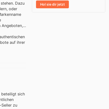
 stehen. Dazu
Hol sie dir jetzt
dern, oder
 [Markenname
e
n Angeboten,
 authentischen
ote auf ihrer
beteiligt sich
ntlichen
-Seller zu