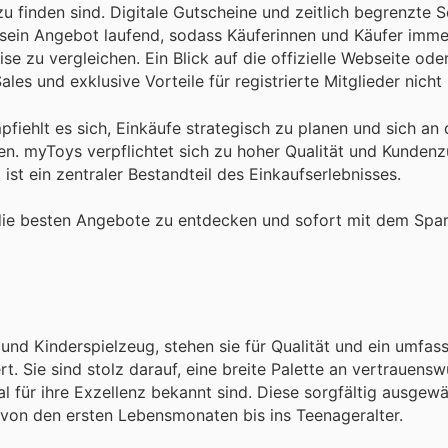
 zu finden sind. Digitale Gutscheine und zeitlich begrenzte
t sein Angebot laufend, sodass Käuferinnen und Käufer imm
e zu vergleichen. Ein Blick auf die offizielle Webseite ode
es und exklusive Vorteile für registrierte Mitglieder nicht
fiehlt es sich, Einkäufe strategisch zu planen und sich an
n. myToys verpflichtet sich zu hoher Qualität und Kundenzu
ist ein zentraler Bestandteil des Einkaufserlebnisses.
die besten Angebote zu entdecken und sofort mit dem Spa
nd Kinderspielzeug, stehen sie für Qualität und ein umfas
t. Sie sind stolz darauf, eine breite Palette an vertrauens
al für ihre Exzellenz bekannt sind. Diese sorgfältig ausgew
f, von den ersten Lebensmonaten bis ins Teenageralter.