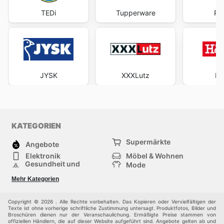
TEDi
Tupperware
RO
JYSK
XXXLutz
Hö
KATEGORIEN
Supermärkte
Angebote
Elektronik
Möbel & Wohnen
Gesundheit und
Mode
Schönheit
Sportartikel und
Baumarkt
Mehr Kategorien
Sportbekleidung
Baby und Kind
Haustiere
Einkaufzentren
Andere
Copyright © 2026 . Alle Rechte vorbehalten. Das Kopieren oder Vervielfältigen der
Texte ist ohne vorherige schriftliche Zustimmung untersagt. Produktfotos, Bilder und
Broschüren dienen nur der Veranschaulichung. Ermäßigte Preise stammen von
offiziellen Händlern, die auf dieser Website aufgeführt sind. Angebote gelten ab und