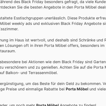
während des Black Friday besonders gefragt, da viele Kunde
ntdecken Sie die besten Angebote in den Porta Möbel deal
taltete Esstischgruppen unerlässlich. Diese Produkte erfre
a Möbel weekly ads und exklusiven Black Friday Angebote si
 Esszimmer.
ung im Haus ist wertvoll, und deshalb sind Schränke und R
chen Lösungen oft in ihren Porta Möbel offers, besonders i
Stauraum.
sbesondere bei Aktionen wie dem Black Friday sind Garte
 zu verschönern und zu genießen. Achten Sie auf die Porta
 auf Balkon- und Terrassenmöbel.
Vergünstigung, um das Beste für dein Geld zu bekommen. Ve
tige Preise und einmalige Rabatte bei
Porta Möbel
und viele
ieder, um noch mehr
Porta Möbel
Angebote zu finden!