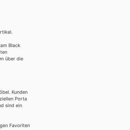
tikel.
v am Black
kten
um über die
Möbel. Kunden
iellen Porta
d sind ein
igen Favoriten