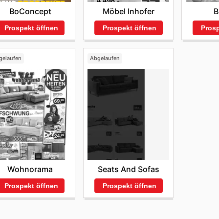
Möbel Inhofer
B
BoConcept
Prospekt öffnen
Prosp
Prospekt öffnen
gelaufen
Abgelaufen
Wohnorama
Seats And Sofas
Prospekt öffnen
Prospekt öffnen