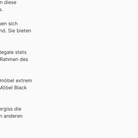
n diese
s.
uen sich
nd. Sie bieten
egale stets
m Rahmen des
nmöbel extrem
 Möbel Black
rgiss die
n anderen