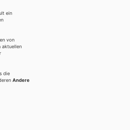
lt ein
en
en von
 aktuellen
r
s die
nderen
Andere