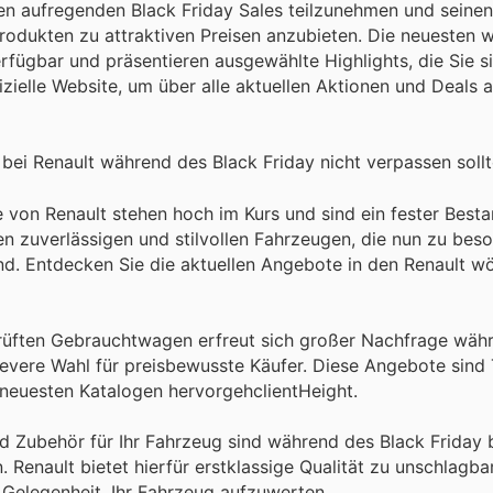
 den aufregenden Black Friday Sales teilzunehmen und seine
Produkten zu attraktiven Preisen anzubieten. Die neuesten 
fügbar und präsentieren ausgewählte Highlights, die Sie si
izielle Website, um über alle aktuellen Aktionen und Deals 
 bei Renault während des Black Friday nicht verpassen sollt
on Renault stehen hoch im Kurs und sind ein fester Bestan
n zuverlässigen und stilvollen Fahrzeugen, die nun zu bes
ind. Entdecken Sie die aktuellen Angebote in den Renault w
üften Gebrauchtwagen erfreut sich großer Nachfrage währ
clevere Wahl für preisbewusste Käufer. Diese Angebote sind 
 neuesten Katalogen hervorgehclientHeight.
und Zubehör für Ihr Fahrzeug sind während des Black Friday
 Renault bietet hierfür erstklassige Qualität zu unschlagba
e Gelegenheit, Ihr Fahrzeug aufzuwerten.