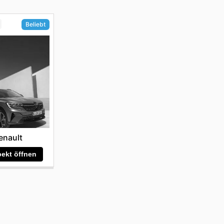
Beliebt
enault
ekt öffnen