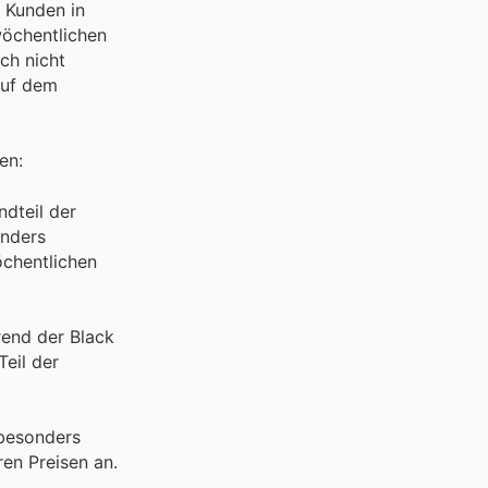
n Kunden in
wöchentlichen
ch nicht
auf dem
en:
dteil der
onders
öchentlichen
end der Black
Teil der
 besonders
ren Preisen an.