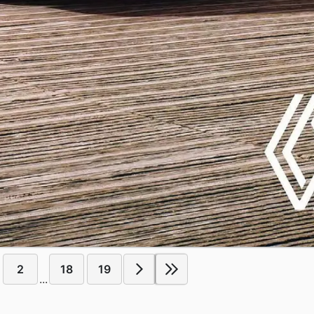
2
18
19
...