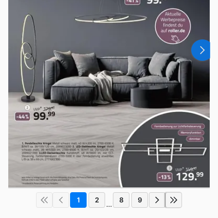
1
2
8
9
...