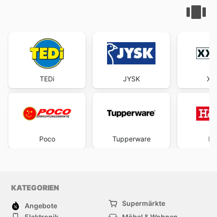
TEDi
JYSK
XX
Poco
Tupperware
Hö
KATEGORIEN
Supermärkte
Angebote
Elektronik
Möbel & Wohnen