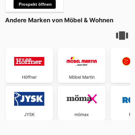
Prospekt öffnen
Andere Marken von Möbel & Wohnen
Höffner
Möbel Martin
P
JYSK
mömax
RO