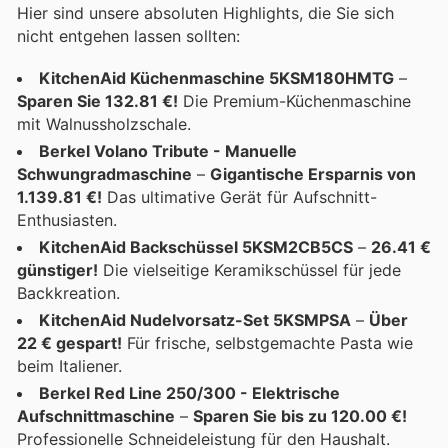
Hier sind unsere absoluten Highlights, die Sie sich
nicht entgehen lassen sollten:
KitchenAid Küchenmaschine 5KSM180HMTG
–
Sparen Sie 132.81 €!
Die Premium-Küchenmaschine
mit Walnussholzschale.
Berkel Volano Tribute - Manuelle
Schwungradmaschine
–
Gigantische Ersparnis von
1.139.81 €!
Das ultimative Gerät für Aufschnitt-
Enthusiasten.
KitchenAid Backschüssel 5KSM2CB5CS
–
26.41 €
günstiger!
Die vielseitige Keramikschüssel für jede
Backkreation.
KitchenAid Nudelvorsatz-Set 5KSMPSA
–
Über
22 € gespart!
Für frische, selbstgemachte Pasta wie
beim Italiener.
Berkel Red Line 250/300 - Elektrische
Aufschnittmaschine
–
Sparen Sie bis zu 120.00 €!
Professionelle Schneideleistung für den Haushalt.