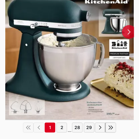
1
2
28
29
...