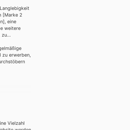
Langlebigkeit
n [Marke 2
n], eine
le weitere
A zu
egelmäßige
l zu erwerben,
urchstöbern
ine Vielzahl
Website werden