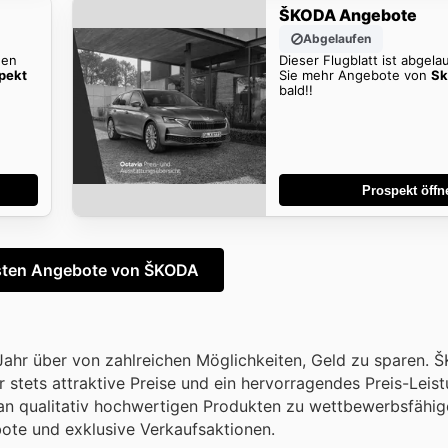
ŠKODA Angebote
Abgelaufen
den
Dieser Flugblatt ist abgela
pekt
Sie mehr Angebote von
Sk
bald!!
Prospekt öffn
sten Angebote von ŠKODA
Jahr über von zahlreichen Möglichkeiten, Geld zu sparen. Š
 stets attraktive Preise und ein hervorragendes Preis-Leis
tte an qualitativ hochwertigen Produkten zu wettbewerbsfähi
ote und exklusive Verkaufsaktionen.