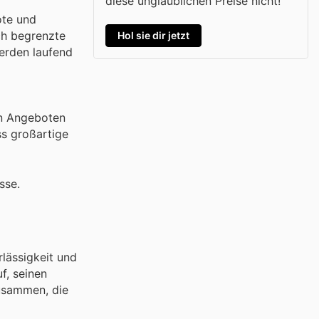
diese unglaublichen Preise nicht!
ote und
ich begrenzte
Hol sie dir jetzt
erden laufend
en Angeboten
s großartige
sse.
rlässigkeit und
f, seinen
zusammen, die