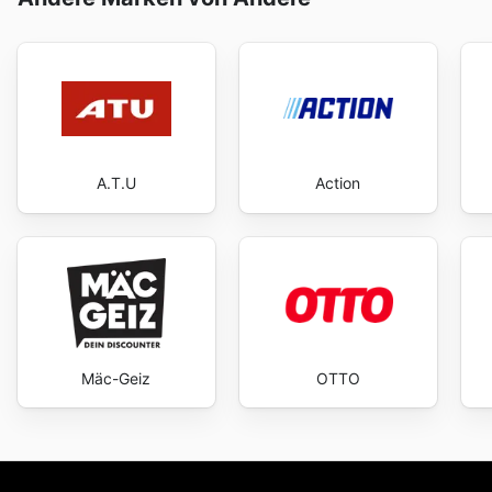
A.T.U
Action
Mäc-Geiz
OTTO