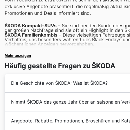
exklusive Angebote präsentiert, die regelmäßig aktualisie
Promotionen und Deals informiert sind.
ŠKODA Kompakt-SUVs
– Sie sind bei den Kunden beson
der großen Nachfrage sind sie oft ein Highlight in den Š
ŠKODA Familienkombis
– Diese vielseitigen Fahrzeuge s
Verhältnis, das besonders während des Black Fridays und
wöchentlichen Anzeigen hervorgehoben.
ŠKODA Elektromodelle
– Mit dem wachsenden Interesse a
Angebote für diese innovativen Fahrzeuge, die oft Teil de
Mehr anzeigen
ŠKODA Kleinwagen
– Sie sind eine praktische und preis
Fridays bieten die ŠKODA weekly ads und aktuellen Deal
Häufig gestellte Fragen zu ŠKODA
ŠKODA Lifestyle-Accessoires
– Neben Fahrzeugen erfreu
sich häufig in den ŠKODA offers und bieten eine tolle G
Friday Sales.
Die Geschichte von ŠKODA: Was ist ŠKODA?
Die Wurzeln von ŠKODA reichen bis ins Jahr 1895 zurü
Nimmt ŠKODA das ganze Jahr über an saisonalen Verk
Unternehmen gründeten. Seit ihren Anfängen haben sie
verschrieben, die Komfort und Fahrspaß vereinen. Übe
Discover the top seasonal events at ŠKODA in 🇩🇪 De
Automobilherstellung kontinuierlich ausgebaut und si
Angebote, Rabatte, Promotionen, Broschüren und Kat
These special times throughout the year present wond
reiche Geschichte prägt bis heute die Identität der M