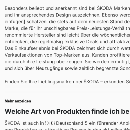
Besonders beliebt und anerkannt sind bei ŠKODA Marken w
und ihr ansprechendes Design auszeichnen. Ebenso werde
einfügen] schätzen, die stets auf dem neuesten Stand der
Marke, die für ihr unschlagbares Preis-Leistungs-Verhältn
renommierte Hersteller sind leicht über die wöchentlic
entdecken, die regelmäßig exklusive Deals und attraktiv
Das Einkaufserlebnis bei ŠKODA zeichnet sich durch wet
Verkaufsaktionen von Top-Marken aus. Kunden profitiere
die durch ihre Leistung überzeugen. Sie werden ermutig
und sich über Neuzugänge sowie zeitlich begrenzte Son
Finden Sie Ihre Lieblingsmarken bei ŠKODA – erkunden S
Mehr anzeigen
Welche Art von Produkten finde ich b
ŠKODA ist auch in 🇩🇪 Deutschland 5 ein führender Anbi
von Produkten zu attraktiven Preisen in den aktuellen W