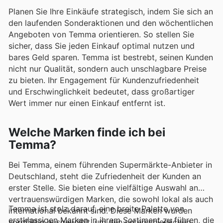
Planen Sie Ihre Einkäufe strategisch, indem Sie sich an
den laufenden Sonderaktionen und den wöchentlichen
Angeboten von Temma orientieren. So stellen Sie
sicher, dass Sie jeden Einkauf optimal nutzen und
bares Geld sparen. Temma ist bestrebt, seinen Kunden
nicht nur Qualität, sondern auch unschlagbare Preise
zu bieten. Ihr Engagement für Kundenzufriedenheit
und Erschwinglichkeit bedeutet, dass großartiger
Wert immer nur einen Einkauf entfernt ist.
Welche Marken finde ich bei
Temma?
Bei Temma, einem führenden Supermärkte-Anbieter in
Deutschland, steht die Zufriedenheit der Kunden an
erster Stelle. Sie bieten eine vielfältige Auswahl an
vertrauenswürdigen Marken, die sowohl lokal als auch
Temma ist stolz darauf, eine breite Palette von
international bekannt sind. Diese Marken wurden
erstklassigen Marken in ihrem Sortiment zu führen, die
sorgfältig ausgewählt, um den unterschiedlichen