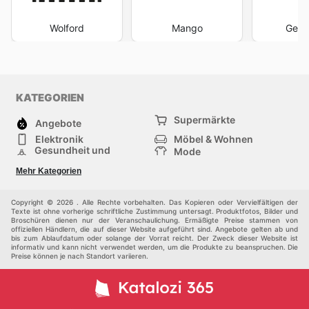
Wolford
Mango
Gerr
KATEGORIEN
Supermärkte
Angebote
Elektronik
Möbel & Wohnen
Gesundheit und
Mode
Schönheit
Sportartikel und
Baumarkt
Mehr Kategorien
Sportbekleidung
Baby und Kind
Haustiere
Einkaufzentren
Andere
Copyright © 2026 . Alle Rechte vorbehalten. Das Kopieren oder Vervielfältigen der
Texte ist ohne vorherige schriftliche Zustimmung untersagt. Produktfotos, Bilder und
Broschüren dienen nur der Veranschaulichung. Ermäßigte Preise stammen von
offiziellen Händlern, die auf dieser Website aufgeführt sind. Angebote gelten ab und
bis zum Ablaufdatum oder solange der Vorrat reicht. Der Zweck dieser Website ist
informativ und kann nicht verwendet werden, um die Produkte zu beanspruchen. Die
Preise können je nach Standort variieren.