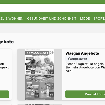
EL & WOHNEN
GESUNDHEIT UND SCHÖNHEIT
MODE
SPORT
gebote
Wasgau Angebote
Abgelaufen
den
Dieser Flugblatt ist abgela
spekt
Sie mehr Angebote von
Wa
bald!!
Prospekt öffn