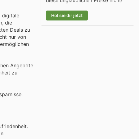
diese unglaublichen Preise nicht!
 digitale
Hol sie dir jetzt
n, die
zten Deals zu
icht nur von
 ermöglichen
ichen Angebote
nheit zu
sparnisse.
friedenheit.
on