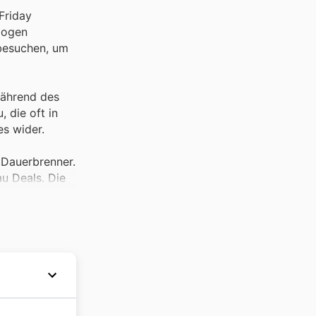
Friday
logen
 besuchen, um
während des
 die oft in
es wider.
 Dauerbrenner.
au Deals. Die
Wasgau sind
ese Angebote
 Wasgau
at und