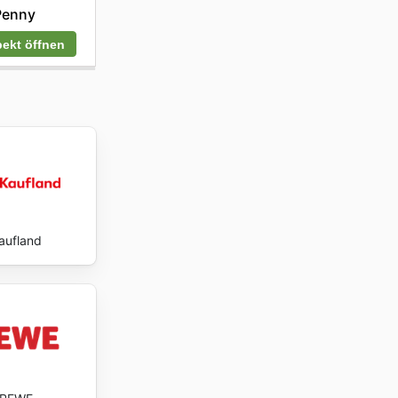
Penny
ekt öffnen
aufland