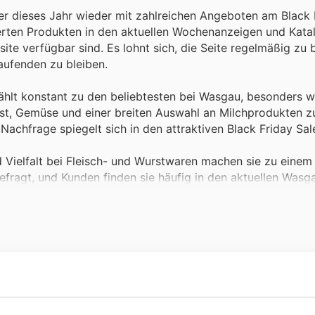
der dieses Jahr wieder mit zahlreichen Angeboten am Black 
tierten Produkten in den aktuellen Wochenanzeigen und Kata
site verfügbar sind. Es lohnt sich, die Seite regelmäßig zu
ufenden zu bleiben.
ählt konstant zu den beliebtesten bei Wasgau, besonders 
t, Gemüse und einer breiten Auswahl an Milchprodukten zu,
chfrage spiegelt sich in den attraktiven Black Friday Sal
d Vielfalt bei Fleisch- und Wurstwaren machen sie zu einem
efragt, und Kunden finden sie häufig in den aktuellen Wasg
 für preisbewusste Einkäufer.
an Tiefkühlprodukten erfreuen sich großer Beliebtheit. Bei 
 werden in den Wasgau Wochenangeboten hervorgehoben. Di
en.
tteln bis zu Körperpflegeprodukten – diese wichtigen
u stets heiß begehrt. Sie finden regelmäßig Eingang in die
nd zurück, die ihre Wurzeln in der Gründung im Jahr 1921 h