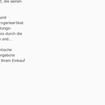
t, die seinen
 und
ogerieartikel.
stungs-
os durch die
n und
ntische
Angebote
 Ihrem Einkauf