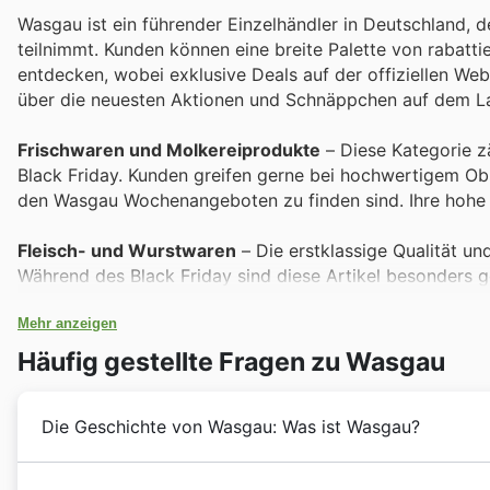
Wasgau ist ein führender Einzelhändler in Deutschland, 
teilnimmt. Kunden können eine breite Palette von rabat
entdecken, wobei exklusive Deals auf der offiziellen Web
über die neuesten Aktionen und Schnäppchen auf dem La
Frischwaren und Molkereiprodukte
– Diese Kategorie z
Black Friday. Kunden greifen gerne bei hochwertigem Obs
den Wasgau Wochenangeboten zu finden sind. Ihre hohe Na
Fleisch- und Wurstwaren
– Die erstklassige Qualität un
Während des Black Friday sind diese Artikel besonders g
saisonalen Angebote bieten hervorragende Gelegenheiten
Mehr anzeigen
Tiefkühlprodukte
– Die Bequemlichkeit und die Vielfalt 
Häufig gestellte Fragen zu Wasgau
diese Produkte oft Teil der Black Friday Aktionen und
sind ideal, um den Vorrat zu attraktiven Preisen aufzufüll
Die Geschichte von Wasgau: Was ist Wasgau?
Haushaltswaren und Drogerieartikel
– Von Reinigungsmi
Alltagsgegenstände sind im Black Friday Sale von Wasga
Wasgau blickt auf eine reiche Geschichte in Deutschla