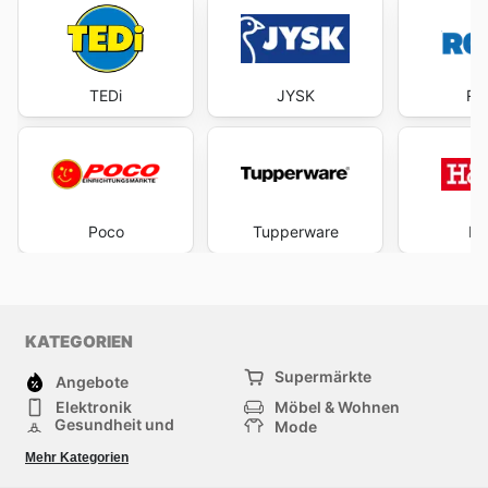
TEDi
JYSK
RO
Poco
Tupperware
Hö
KATEGORIEN
Supermärkte
Angebote
Elektronik
Möbel & Wohnen
Gesundheit und
Mode
Schönheit
Sportartikel und
Baumarkt
Mehr Kategorien
Sportbekleidung
Baby und Kind
Haustiere