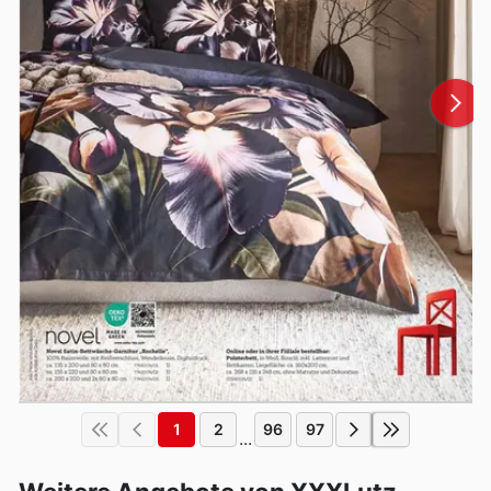
1
2
96
97
...