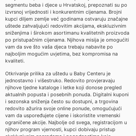
segmentu beba i djece u Hrvatskoj, prepoznati su po
izvrsnoj vrijednosti i konkurentnim cijenama. Brojni
kupci diljem zemlje već godinama ostvaruju značajne
uštede zahvaljujući redovitim akcijama, ekskluzivnim
sniženjima i širokom asortimanu kvalitetnih proizvoda
po pristupačnim cijenama. Njihova misija je omogućiti
vam da sve što vaša djeca trebaju nabavite po
najboljim mogućim uvjetima, bez kompromisa na
kvaliteti.
Otkrivanje prilika za uštedu u Baby Centeru je
jednostavno i višestruko. Redovito provjeravaju
njihove tjedne kataloge i letke koji donose pregled
aktualnih popusta i posebnih ponuda. Digitalni kuponi
i sezonska sniženja često su dostupni, a trgovina
redovito ažurira svoje online ponude, omogućujući
vam da uspoređujete cijene i iskoristite vremenski
ograničene akcije. Najbolje od svega, registracijom u
njihov program vjernosti, kupci dobivaju pristup