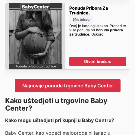
Ponuda Pribora Za
Trudnice.
Istekao
Ovaj je katalog istekao. Pronađite
više ponuda od
Ponuda pribora
za trudnice.
Uskoro!
Otvori brošuru
Najnovije ponude trgovine Baby Center
Kako uštedjeti u trgovine Baby
Center?
Kako mogu uštedjeti pri kupnji u Baby Centru?
Baby Center, kao vodeći maloprodajni lanac u