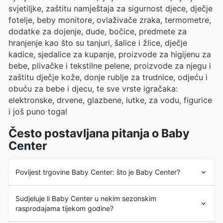
svjetiljke, zaštitu namještaja za sigurnost djece, dječje
fotelje, beby monitore, ovlaživače zraka, termometre,
dodatke za dojenje, dude, bočice, predmete za
hranjenje kao što su tanjuri, šalice i žlice, dječje
kadice, sjedalice za kupanje, proizvode za higijenu za
bebe, plivačke i tekstilne pelene, proizvode za njegu i
zaštitu dječje kože, donje rublje za trudnice, odjeću i
obuću za bebe i djecu, te sve vrste igračaka:
elektronske, drvene, glazbene, lutke, za vodu, figurice
i još puno toga!
Često postavljana pitanja o Baby
Center
Povijest trgovine Baby Center: što je Baby Center?
Baby Center
prodaje svoje proizvode već više od 10
Sudjeluje li Baby Center u nekim sezonskim
godina. 2012. godine otvara svoje prve dvije trgovine, a
rasprodajama tijekom godine?
danas ih imaju 14 diljem zemlje.