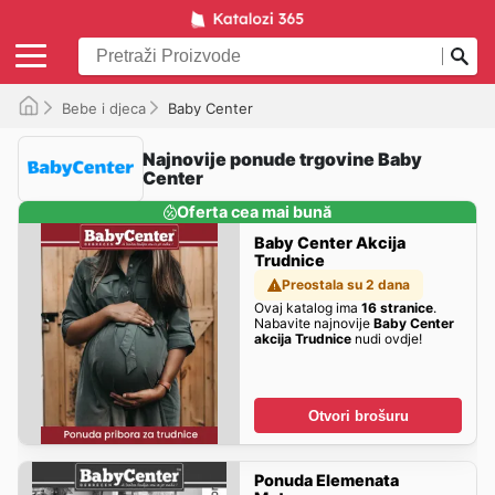
Bebe i djeca
Baby Center
Najnovije ponude trgovine Baby
Center
Oferta cea mai bună
Baby Center Akcija
Trudnice
Preostala su 2 dana
Ovaj katalog ima
16 stranice
.
Nabavite najnovije
Baby Center
akcija Trudnice
nudi ovdje!
Otvori brošuru
Ponuda Elemenata