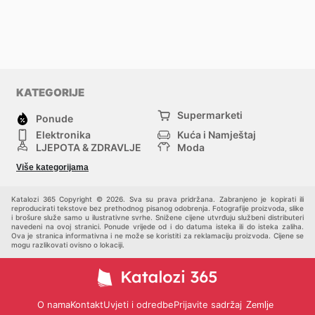
KATEGORIJE
Supermarketi
Ponude
Elektronika
Kuća i Namještaj
LJEPOTA & ZDRAVLJE
Moda
Sport i Rekreacija
Hobi, Alati i materijali
Više kategorijama
Bebe i djeca
Trgovački centri
Kućni ljubimci
Drugi
Katalozi 365 Copyright © 2026. Sva su prava pridržana. Zabranjeno je kopirati ili
reproducirati tekstove bez prethodnog pisanog odobrenja. Fotografije proizvoda, slike
i brošure služe samo u ilustrativne svrhe. Snižene cijene utvrđuju službeni distributeri
navedeni na ovoj stranici. Ponude vrijede od i do datuma isteka ili do isteka zaliha.
Ova je stranica informativna i ne može se koristiti za reklamaciju proizvoda. Cijene se
mogu razlikovati ovisno o lokaciji.
O nama
Kontakt
Uvjeti i odredbe
Prijavite sadržaj
Zemlje