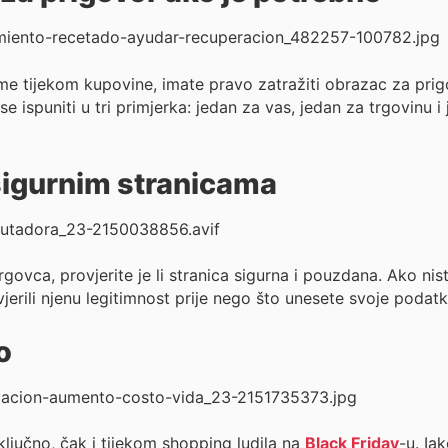
e tijekom kupovine, imate pravo zatražiti obrazac za prigo
se ispuniti u tri primjerka: jedan za vas, jedan za trgovinu i
sigurnim stranicama
trgovca, provjerite je li stranica sigurna i pouzdana. Ako ni
vjerili njenu legitimnost prije nego što unesete svoje podatk
o
ključno, čak i tijekom shopping ludila na
Black Friday
-u. Iak