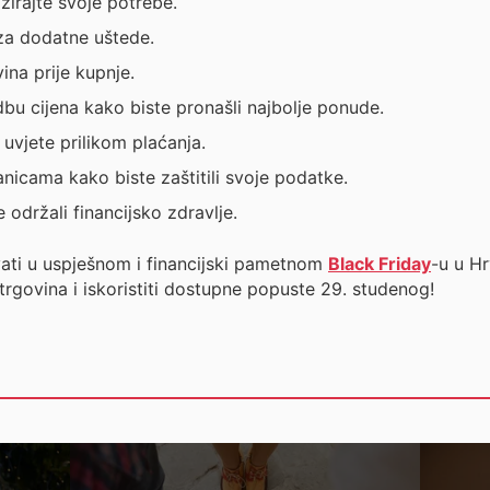
izirajte svoje potrebe.
za dodatne uštede.
ina prije kupnje.
edbu cijena kako biste pronašli najbolje ponude.
 uvjete prilikom plaćanja.
nicama kako biste zaštitili svoje podatke.
održali financijsko zdravlje.
vati u uspješnom i financijski pametnom
Black Friday
-u u Hr
trgovina i iskoristiti dostupne popuste 29. studenog!