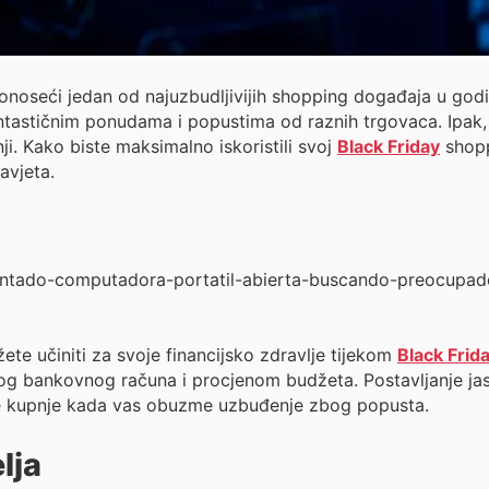
donoseći jedan od najuzbudljivijih shopping događaja u god
u fantastičnim ponudama i popustima od raznih trgovaca. Ip
i. Kako biste maksimalno iskoristili svoj
Black Friday
shopp
avjeta.
ete učiniti za svoje financijsko zdravlje tijekom
Black Frid
vog bankovnog računa i procjenom budžeta. Postavljanje ja
e kupnje kada vas obuzme uzbuđenje zbog popusta.
lja