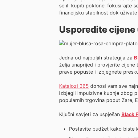
se ili kupiti poklone, fokusirajt
financijsku stabilnost dok uživat
Usporedite cijene
Jedna od najboljih strategija za
B
želja unaprijed i provjerite cije
prave popuste i izbjegnete presku
Katalozi 365
donosi vam sve najn
izbjegli impulzivne kupnje zbog p
popularnih trgovina poput Zare, 
Ključni savjeti za uspješan
Black 
Postavite budžet kako biste ko