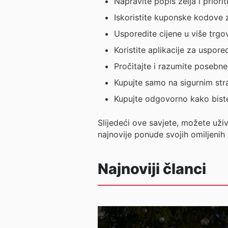
Napravite popis želja i priorit
Iskoristite kuponske kodove 
Usporedite cijene u više trgov
Koristite aplikacije za uspor
Pročitajte i razumite posebne
Kupujte samo na sigurnim stra
Kupujte odgovorno kako biste 
Slijedeći ove savjete, možete uži
najnovije ponude svojih omiljenih 
Najnoviji članci