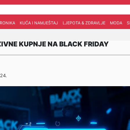
TRONIKA
KUĆA I NAMJEŠTAJ
LJEPOTA & ZDRAVLJE
MODA
S
ZIVNE KUPNJE NA BLACK FRIDAY
24.