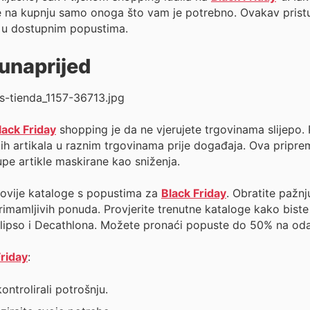
e se na kupnju samo onoga što vam je potrebno. Ovakav pri
e u dostupnim popustima.
 unaprijed
lack Friday
shopping je da ne vjerujete trgovinama slijepo. 
ne tih artikala u raznim trgovinama prije događaja. Ova pr
pe artikle maskirane kao sniženja.
ovije kataloge s popustima za
Black Friday
. Obratite pažnj
rimamljivih ponuda. Provjerite trenutne kataloge kako biste
Elipso i Decathlona. Možete pronaći popuste do 50% na oda
Friday
:
ntrolirali potrošnju.