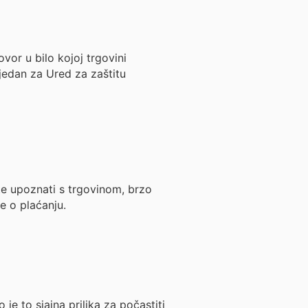
vor u bilo kojoj trgovini
 jedan za Ured za zaštitu
ste upoznati s trgovinom, brzo
e o plaćanju.
o je to sjajna prilika za počastiti