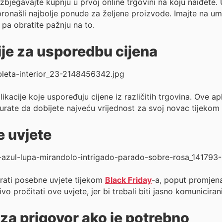
zbjegavajte kupnju u prvoj online trgovini na koju naiđete.
pronašli najbolje ponude za željene proizvode. Imajte na u
 pa obratite pažnju na to.
cije za usporedbu cijena
aplikacije koje uspoređuju cijene iz različitih trgovina. Ove
urate da dobijete najveću vrijednost za svoj novac tijekom
e uvjete
ati posebne uvjete tijekom
Black Friday
-a, poput promjena 
vo pročitati ove uvjete, jer bi trebali biti jasno komunicira
za prigovor ako je potrebno