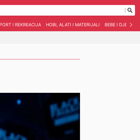
PORT I REKREACIJA
HOBI, ALATI I MATERIJALI
BEBE I DJECA