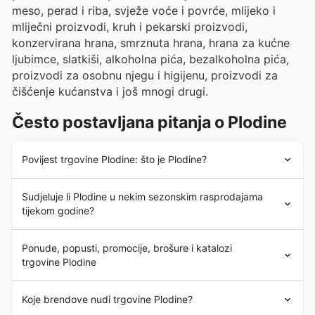
meso, perad i riba, svježe voće i povrće, mlijeko i
mliječni proizvodi, kruh i pekarski proizvodi,
konzervirana hrana, smrznuta hrana, hrana za kućne
ljubimce, slatkiši, alkoholna pića, bezalkoholna pića,
proizvodi za osobnu njegu i higijenu, proizvodi za
čišćenje kućanstva i još mnogi drugi.
Često postavljana pitanja o Plodine
Povijest trgovine Plodine: što je Plodine?
Povijest Plodina započela je 1993. godine osnivanjem
Sudjeluje li Plodine u nekim sezonskim rasprodajama
tvrtke i otvaranjem prve trgovine u Hrvatskoj. Prva
tijekom godine?
trgovina
Plodine
nalazila se u Rijeci, gradu u kojem se
do danas nalazi sjedište tvrtke. U 2000-ima tvrtka je
Da, Plodine redovito sudjeluje u
sezonskim akcijama i
doživjela snažan proces širenja otvaranjem velikog broja
Ponude, popusti, promocije, brošure i katalozi
rasprodajama
tijekom cijele godine, nudeći svojim
trgovina u različitim regijama Hrvatske.
Plodine
trgovine Plodine
kupcima izvanredne
popuste i sniženja
. Prije nego što
trenutno uživaju visok ugled među hrvatskim
se uputite u najbližu Plodine trgovinu, preporučujemo da
potrošačima. Danas
Plodine
u Hrvatskoj posluju kroz
Plodine
su hrvatski lanac
supermarketa
s jakim
pregledate naše
tjedne kataloge
i
brošure
na našoj
Koje brendove nudi trgovine Plodine?
više od 95 trgovina raspoređenih u glavnim regijama
prisustvom u zemlji. S dugom poviješću na tržištu,
web stranici. Tako ćete uvijek biti u tijeku s najnovijim
zemlje. Svoje proizvode također prodaje putem svoje