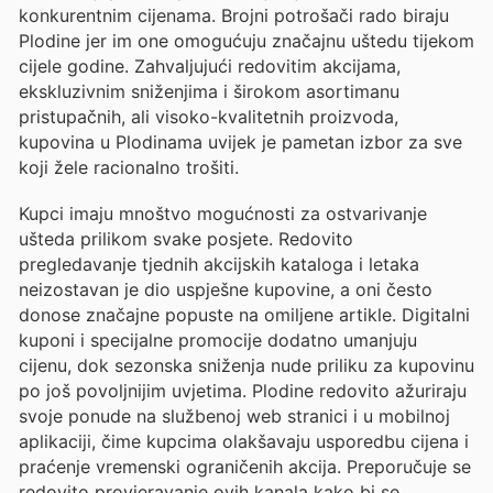
konkurentnim cijenama. Brojni potrošači rado biraju
Plodine jer im one omogućuju značajnu uštedu tijekom
cijele godine. Zahvaljujući redovitim akcijama,
ekskluzivnim sniženjima i širokom asortimanu
pristupačnih, ali visoko-kvalitetnih proizvoda,
kupovina u Plodinama uvijek je pametan izbor za sve
koji žele racionalno trošiti.
Kupci imaju mnoštvo mogućnosti za ostvarivanje
ušteda prilikom svake posjete. Redovito
pregledavanje tjednih akcijskih kataloga i letaka
neizostavan je dio uspješne kupovine, a oni često
donose značajne popuste na omiljene artikle. Digitalni
kuponi i specijalne promocije dodatno umanjuju
cijenu, dok sezonska sniženja nude priliku za kupovinu
po još povoljnijim uvjetima. Plodine redovito ažuriraju
svoje ponude na službenoj web stranici i u mobilnoj
aplikaciji, čime kupcima olakšavaju usporedbu cijena i
praćenje vremenski ograničenih akcija. Preporučuje se
redovito provjeravanje ovih kanala kako bi se