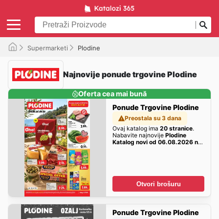
Supermarketi
Plodine
Najnovije ponude trgovine Plodine
Oferta cea mai bună
Ponude Trgovine Plodine
Preostala su 3 dana
Ovaj katalog ima
20 stranice
.
Nabavite najnovije
Plodine
Katalog novi od 06.08.2026 na
listanje > letak digitalni
nudi
ovdje!
Otvori brošuru
Ponude Trgovine Plodine