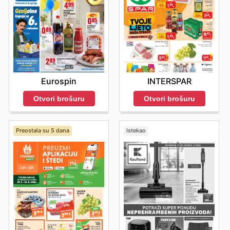
Eurospin
INTERSPAR
Otvori brošuru
Otvori brošuru
Preostala su 5 dana
Istekao