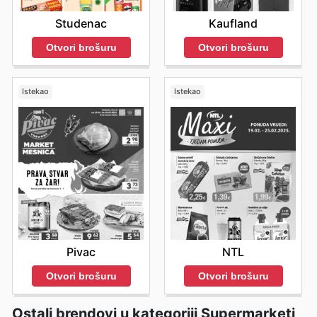
Studenac
Kaufland
Otvori brošuru
Otvori brošuru
Istekao
Istekao
Pivac
NTL
Otvori brošuru
Otvori brošuru
Ostali brendovi u kategoriji Supermarketi