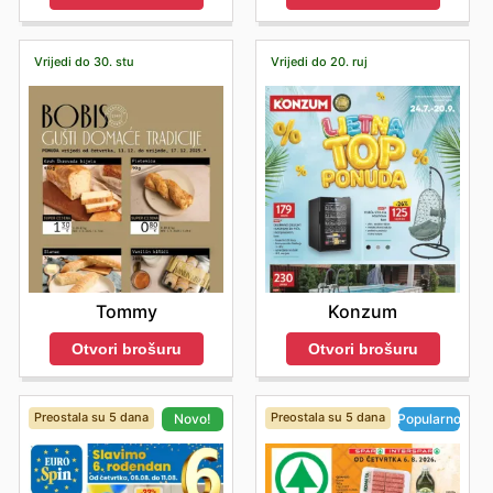
ponude na internetskoj stranici te da ostanu informirani
o novim proizvodima i vremenski ograničenim
popustima koji osiguravaju maksimalnu uštedu.
Vrijedi do 30. stu
Vrijedi do 20. ruj
Stay updated with Plodine's weekly ads and enjoy
exclusive offers from top brands.
Tommy
Konzum
Otvori brošuru
Otvori brošuru
Preostala su 5 dana
Preostala su 5 dana
Novo!
Popularno