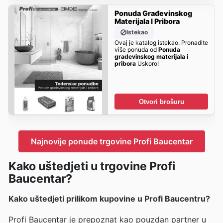
Ponuda Građevinskog
Materijala I Pribora
Istekao
Ovaj je katalog istekao. Pronađite
više ponuda od
Ponuda
građevinskog materijala i
pribora
Uskoro!
Otvori brošuru
Najnovije ponude trgovine Profi Baucentar
Kako uštedjeti u trgovine Profi
Baucentar?
Kako uštedjeti prilikom kupovine u Profi Baucentru?
Profi Baucentar je prepoznat kao pouzdan partner u