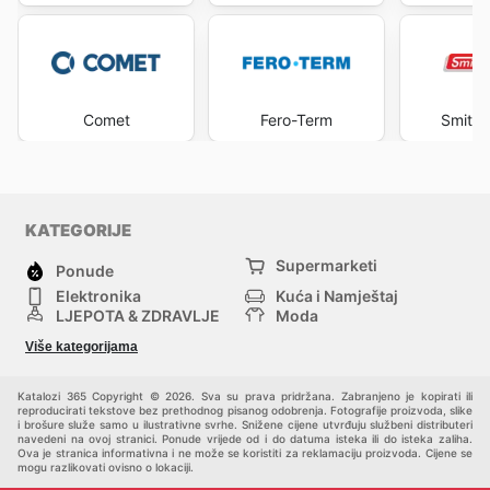
Comet
Fero-Term
Smit 
KATEGORIJE
Supermarketi
Ponude
Elektronika
Kuća i Namještaj
LJEPOTA & ZDRAVLJE
Moda
Sport i Rekreacija
Hobi, Alati i materijali
Više kategorijama
Bebe i djeca
Trgovački centri
Kućni ljubimci
Drugi
Katalozi 365 Copyright © 2026. Sva su prava pridržana. Zabranjeno je kopirati ili
reproducirati tekstove bez prethodnog pisanog odobrenja. Fotografije proizvoda, slike
i brošure služe samo u ilustrativne svrhe. Snižene cijene utvrđuju službeni distributeri
navedeni na ovoj stranici. Ponude vrijede od i do datuma isteka ili do isteka zaliha.
Ova je stranica informativna i ne može se koristiti za reklamaciju proizvoda. Cijene se
mogu razlikovati ovisno o lokaciji.