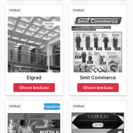
značajne prednosti poput konkurentnih cijena, garancije
autentičnosti svih proizvoda te redovitih popusta na
Istekao
Istekao
omiljene brendove. Njihov cilj je osigurati maksimalnu
vrijednost za novac, uz vrhunsku uslugu podrške.
Potaknite se da istražite najnovije ponude online i
ostanete informirani o svim novostima te vremenski
ograničenim akcijama.
Stay updated with Profi Baucentar's weekly ads and
enjoy exclusive offers from top brands.
Elgrad
Smit Commerce
Otvori brošuru
Otvori brošuru
Istekao
Istekao
Popularno