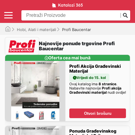
Hobi, Alati i materijali
Profi Baucentar
Najnovije ponude trgovine Profi
Baucentar
Oferta cea mai bună
Profi Akcija Građevinski
Materijal
Vrijedi do 15. kol
Ovaj katalog ima
8 stranice
.
Nabavite najnovije
Profi akcija
Građevinski materijal
nudi ovdje!
Otvori brošuru
Ponuda Građevinskog