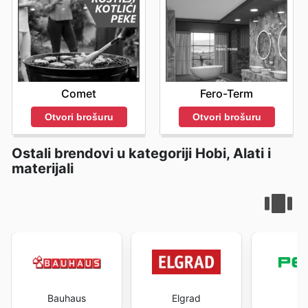
Fero-Term
Comet
Otvori brošuru
Otvori brošuru
Ostali brendovi u kategoriji Hobi, Alati i
materijali
Bauhaus
Elgrad
P