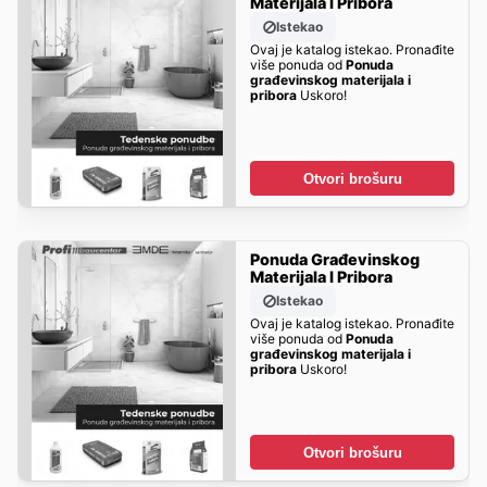
Materijala I Pribora
Istekao
Ovaj je katalog istekao. Pronađite
više ponuda od
Ponuda
građevinskog materijala i
pribora
Uskoro!
Otvori brošuru
Ponuda Građevinskog
Materijala I Pribora
Istekao
Ovaj je katalog istekao. Pronađite
više ponuda od
Ponuda
građevinskog materijala i
pribora
Uskoro!
Otvori brošuru