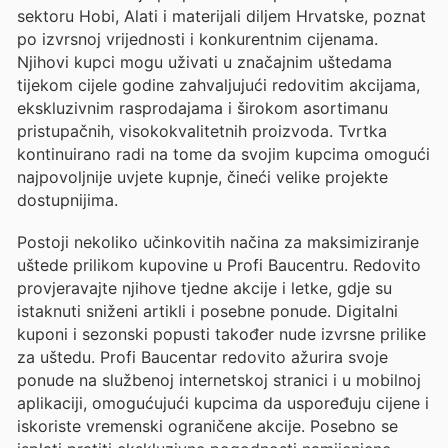
sektoru Hobi, Alati i materijali diljem Hrvatske, poznat
po izvrsnoj vrijednosti i konkurentnim cijenama.
Njihovi kupci mogu uživati u značajnim uštedama
tijekom cijele godine zahvaljujući redovitim akcijama,
ekskluzivnim rasprodajama i širokom asortimanu
pristupačnih, visokokvalitetnih proizvoda. Tvrtka
kontinuirano radi na tome da svojim kupcima omogući
najpovoljnije uvjete kupnje, čineći velike projekte
dostupnijima.
Postoji nekoliko učinkovitih načina za maksimiziranje
uštede prilikom kupovine u Profi Baucentru. Redovito
provjeravajte njihove tjedne akcije i letke, gdje su
istaknuti sniženi artikli i posebne ponude. Digitalni
kuponi i sezonski popusti također nude izvrsne prilike
za uštedu. Profi Baucentar redovito ažurira svoje
ponude na službenoj internetskoj stranici i u mobilnoj
aplikaciji, omogućujući kupcima da uspoređuju cijene i
iskoriste vremenski ograničene akcije. Posebno se