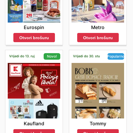
Eurospin
Metro
Otvori brošuru
Otvori brošuru
Vrijedi do 13. ruj
Vrijedi do 30. stu
Novo!
Popularno
Kaufland
Tommy