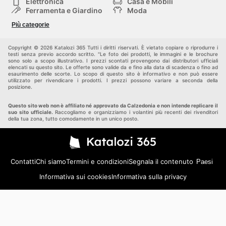
Elettronica
Casa e Mobili
Ferramenta e Giardino
Moda
Salute e Bellezza
Sport e tempo libero
Più categorie
Bambini e Neonati
Animali Domestici
Altri
Copyright © 2026 Katalozi 365 Tutti i diritti riservati. È vietato copiare o riprodurre i
testi senza previo accordo scritto. "Le foto dei prodotti, le immagini e le brochure
sono solo a scopo illustrativo. I prezzi scontati provengono dai distributori ufficiali
elencati su questo sito. Le offerte sono valide da e fino alla data di scadenza o fino ad
esaurimento delle scorte. Lo scopo di questo sito è informativo e non può essere
utilizzato per rivendicare i prodotti. I prezzi possono variare a seconda della
posizione.
Questo sito web non è affiliato né approvato da Calzedonia e non intende replicare il
suo sito ufficiale.
Raccogliamo e organizziamo i volantini più recenti dei rivenditori
della tua zona, tutto comodamente in un unico posto.
Contatti
Chi siamo
Termini e condizioni
Segnala il contenuto
Paesi
Informativa sui cookies
Informativa sulla privacy