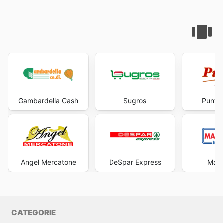
Gambardella Cash
Sugros
Punto 
Angel Mercatone
DeSpar Express
Maxi
CATEGORIE