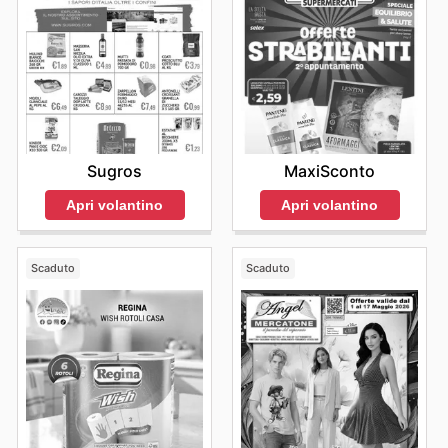
Sugros
MaxiSconto
Apri volantino
Apri volantino
Scaduto
Scaduto