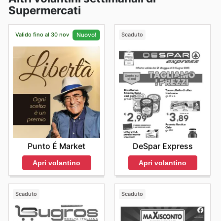
Supermercati
Valido fino al 30 nov
Scaduto
Nuovo!
DeSpar Express
Punto É Market
Apri volantino
Apri volantino
Scaduto
Scaduto