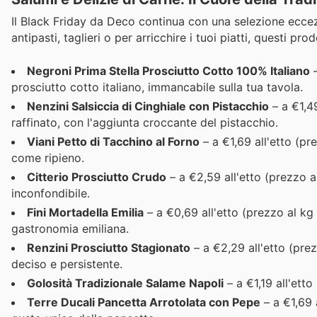
Il Black Friday da Deco continua con una selezione eccezi
antipasti, taglieri o per arricchire i tuoi piatti, questi pr
Negroni Prima Stella Prosciutto Cotto 100% Italiano
–
prosciutto cotto italiano, immancabile sulla tua tavola.
Nenzini Salsiccia di Cinghiale con Pistacchio
– a €1,49
raffinato, con l'aggiunta croccante del pistacchio.
Viani Petto di Tacchino al Forno
– a €1,69 all'etto (p
come ripieno.
Citterio Prosciutto Crudo
– a €2,59 all'etto (prezzo a
inconfondibile.
Fini Mortadella Emilia
– a €0,69 all'etto (prezzo al kg
gastronomia emiliana.
Renzini Prosciutto Stagionato
– a €2,29 all'etto (pre
deciso e persistente.
Golosità Tradizionale Salame Napoli
– a €1,19 all'etto
Terre Ducali Pancetta Arrotolata con Pepe
– a €1,69 