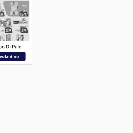
o Di Palo
 volantino