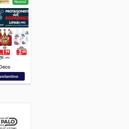
giorni
Nuovo!
Deco
 volantino