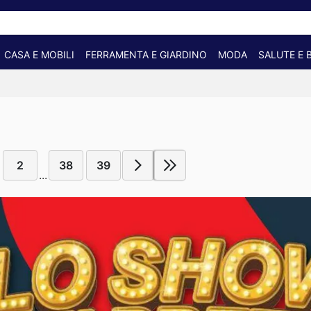
CASA E MOBILI
FERRAMENTA E GIARDINO
MODA
SALUTE E 
2
38
39
...