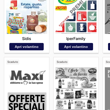
IperFamily
Sidis
Apri volantino
Apri volantino
Scaduto
Scaduto
Sc