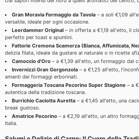
Dai sapori intensi del nord a quelli aromatici del centro, 
Gran Moravia Formaggio da Tavola
– a soli €1,09 all
versatile, ideale per ogni occasione.
Leerdammer Original
– in offerta a €1,19 all'etto, i
perfetto per toast e spuntini.
Fattorie Cremona Scamorza (Bianca, Affumicata, Nero
delizia filata, ideale da gustare al naturale o in ricette sfi
Camoccio d'Oro
– a €1,39 all'etto, un formaggio dal ca
Invernizzi Gran Gorgonzola
– a €1,25 all'etto, l'inco
amanti dei formaggi erborinati.
Formaggeria Toscana Pecorino Super Stagione
– a €
autentica della tradizione toscana.
Burrichio Caciotta Auretta
– a €1,45 all'etto, una cac
break gustoso.
Amatrice Pecorino
– a €2,19 all'etto, un altro formag
Italia.
Salumi e Delizie di Carne: Il Cuore della Tradi