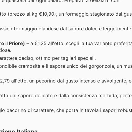
c'è qualcosa per ogni palato. Preparati a deliziarti con:
'etto (prezzo al kg €10,90), un formaggio stagionato dal gus
l classico formaggio olandese dal sapore dolce e leggermente
 il Priore)
– a €1,35 all'etto, scegli la tua variante preferit
ziose.
rattere deciso, ottimo per taglieri speciali.
nfondibile cremosità e il sapore unico del gorgonzola, un mu
2,79 all'etto, un pecorino dal gusto intenso e avvolgente, 
iotta dal sapore delicato e dalla consistenza morbida, perfe
gio pecorino di carattere, che porta in tavola i sapori robust
zione Italiana