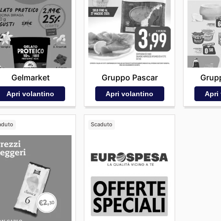
Gruppo Pascar
Grupp
Gelmarket
Apri volantino
Apri
Apri volantino
aduto
Scaduto