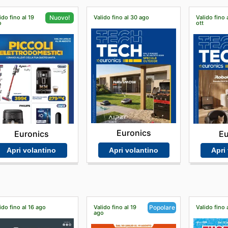
ido fino al 19
Valido fino al 30 ago
Valido fino 
Nuovo!
o
ott
Euronics
Euronics
Eu
Apri volantino
Apri volantino
Apri
ido fino al 16 ago
Valido fino al 19
Valido fino 
Popolare
ago