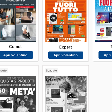
Comet
Expert
Apri volantino
Apri
Apri volantino
aduto
Scaduto