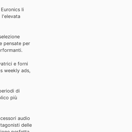
Euronics li
 l'elevata
selezione
te pensate per
erformanti.
atrici e forni
cs weekly ads,
eriodi di
lico più
ccessori audio
agonisti delle
sione perfetta