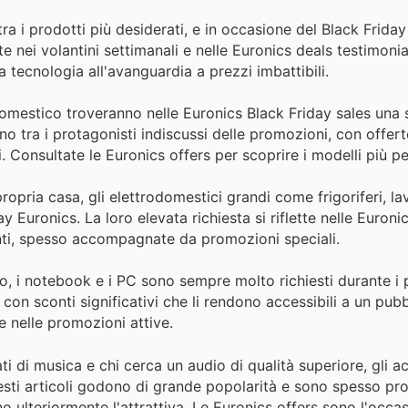
 i prodotti più desiderati, e in occasione del Black Friday 
 nei volantini settimanali e nelle Euronics deals testimonia
tecnologia all'avanguardia a prezzi imbattibili.
domestico troveranno nelle Euronics Black Friday sales una 
no tra i protagonisti indiscussi delle promozioni, con offer
i. Consultate le Euronics offers per scoprire i modelli più p
ropria casa, gli elettrodomestici grandi come frigoriferi, lav
 Euronics. La loro elevata richiesta si riflette nelle Euroni
nti, spesso accompagnate da promozioni speciali.
o, i notebook e i PC sono sempre molto richiesti durante i p
con sconti significativi che li rendono accessibili a un pubb
 nelle promozioni attive.
ti di musica e chi cerca un audio di qualità superiore, gli a
ti articoli godono di grande popolarità e sono spesso prot
 ulteriormente l'attrattiva. Le Euronics offers sono l'occa