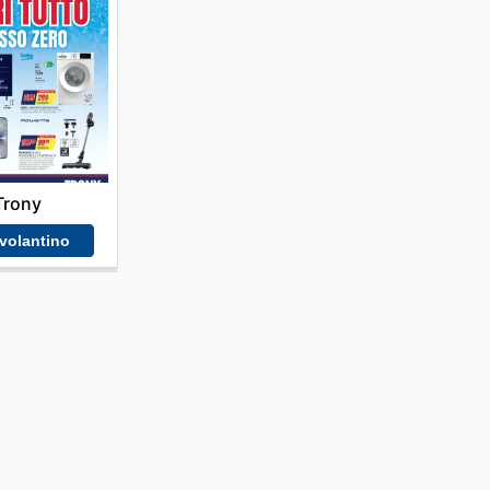
Trony
 volantino