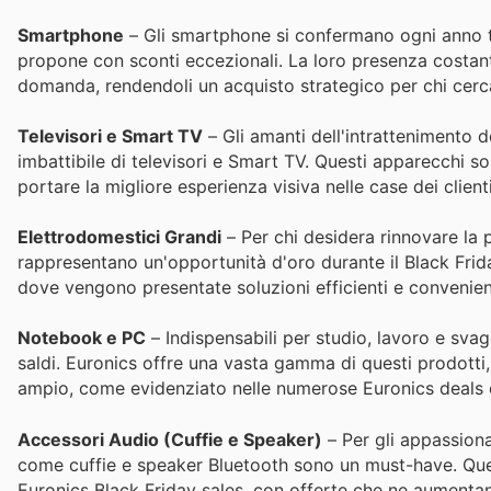
Smartphone
– Gli smartphone si confermano ogni anno tra
propone con sconti eccezionali. La loro presenza costante
domanda, rendendoli un acquisto strategico per chi cerca 
Televisori e Smart TV
– Gli amanti dell'intrattenimento 
imbattibile di televisori e Smart TV. Questi apparecchi so
portare la migliore esperienza visiva nelle case dei client
Elettrodomestici Grandi
– Per chi desidera rinnovare la p
rappresentano un'opportunità d'oro durante il Black Friday
dove vengono presentate soluzioni efficienti e convenie
Notebook e PC
– Indispensabili per studio, lavoro e svag
saldi. Euronics offre una vasta gamma di questi prodotti, 
ampio, come evidenziato nelle numerose Euronics deals e
Accessori Audio (Cuffie e Speaker)
– Per gli appassiona
come cuffie e speaker Bluetooth sono un must-have. Ques
Euronics Black Friday sales, con offerte che ne aumentano