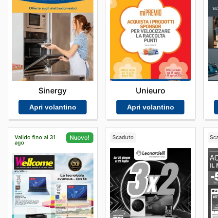
Sinergy
Unieuro
Apri volantino
Apri volantino
Valido fino al 31
Scaduto
Sc
Nuovo!
ago