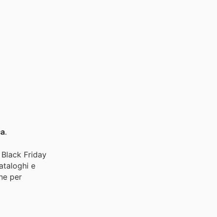
ca
.
 Black Friday
ataloghi e
ine per