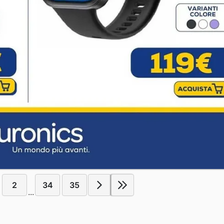
2
34
35
...