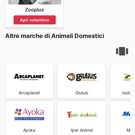
Zooplus
Apri volantino
Altre marche di Animali Domestici
Arcaplanet
Giuluis
Isola 
Ayoka
Iper Animal
Mob