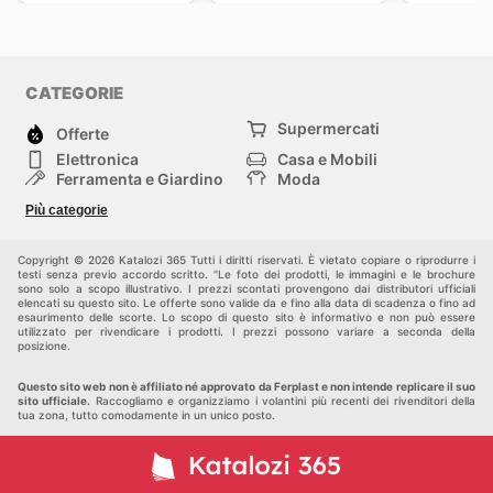
CATEGORIE
Supermercati
Offerte
Elettronica
Casa e Mobili
Ferramenta e Giardino
Moda
Salute e Bellezza
Sport e tempo libero
Più categorie
Bambini e Neonati
Animali Domestici
Altri
Copyright © 2026 Katalozi 365 Tutti i diritti riservati. È vietato copiare o riprodurre i
testi senza previo accordo scritto. "Le foto dei prodotti, le immagini e le brochure
sono solo a scopo illustrativo. I prezzi scontati provengono dai distributori ufficiali
elencati su questo sito. Le offerte sono valide da e fino alla data di scadenza o fino ad
esaurimento delle scorte. Lo scopo di questo sito è informativo e non può essere
utilizzato per rivendicare i prodotti. I prezzi possono variare a seconda della
posizione.
Questo sito web non è affiliato né approvato da Ferplast e non intende replicare il suo
sito ufficiale.
Raccogliamo e organizziamo i volantini più recenti dei rivenditori della
tua zona, tutto comodamente in un unico posto.