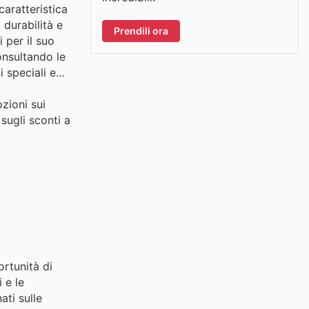
caratteristica
 durabilità e
Prendili ora
 per il suo
consultando le
 speciali e
zioni sui
 sugli sconti a
ortunità di
 e le
ati sulle