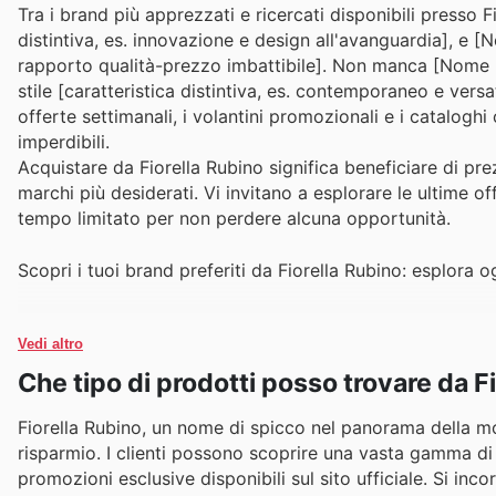
Tra i brand più apprezzati e ricercati disponibili presso 
distintiva, es. innovazione e design all'avanguardia], e [N
rapporto qualità-prezzo imbattibile]. Non manca [Nome B
stile [caratteristica distintiva, es. contemporaneo e versat
offerte settimanali, i volantini promozionali e i catalogh
imperdibili.
Acquistare da Fiorella Rubino significa beneficiare di pr
marchi più desiderati. Vi invitano a esplorare le ultime of
tempo limitato per non perdere alcuna opportunità.
Scopri i tuoi brand preferiti da Fiorella Rubino: esplora o
Vedi altro
Che tipo di prodotti posso trovare da F
Fiorella Rubino, un nome di spicco nel panorama della mod
risparmio. I clienti possono scoprire una vasta gamma di pr
promozioni esclusive disponibili sul sito ufficiale. Si inc