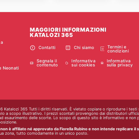
MAGGIORI INFORMAZIONI
KATALOZI 365
ca
Termini e
Contatti
Chi siamo
condizioni
Segnala il
Informativa
Informativa
contenuto
sui cookies
sulla privacy
e Neonati
Katalozi 365 Tutti i diritti riservati. È vietato copiare o riprodurre i testi
o a scopo illustrativo. I prezzi scontati provengono dai distributori ufficial
d esaurimento delle scorte. Lo scopo di questo sito è informativo e non pu
posizione.
on è affiliato né approvato da Fiorella Rubino e non intende replicare il su
 tua zona, tutto comodamente in un unico posto.