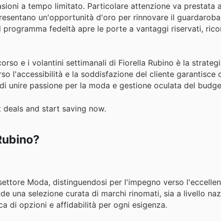
asioni a tempo limitato. Particolare attenzione va prestata a
appresentano un'opportunità d'oro per rinnovare il guardaroba
 al programma fedeltà apre le porte a vantaggi riservati, ri
corso e i volantini settimanali di Fiorella Rubino è la strateg
o l'accessibilità e la soddisfazione del cliente garantisce 
i unire passione per la moda e gestione oculata del budge
t deals and start saving now.
 Rubino?
settore Moda, distinguendosi per l'impegno verso l'eccellen
ude una selezione curata di marchi rinomati, sia a livello na
a di opzioni e affidabilità per ogni esigenza.