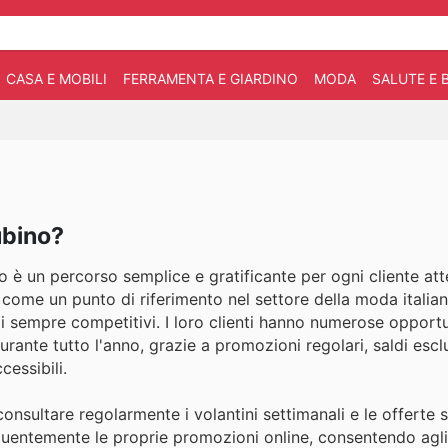
CASA E MOBILI
FERRAMENTA E GIARDINO
MODA
SALUTE E 
ubino?
 è un percorso semplice e gratificante per ogni cliente att
 come un punto di riferimento nel settore della moda italia
i sempre competitivi. I loro clienti hanno numerose opportu
durante tutto l'anno, grazie a promozioni regolari, saldi escl
essibili.
consultare regolarmente i volantini settimanali e le offerte s
requentemente le proprie promozioni online, consentendo agli