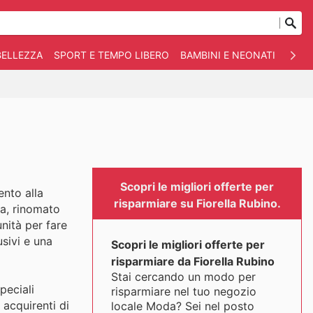
BELLEZZA
SPORT E TEMPO LIBERO
BAMBINI E NEONATI
ANIM
Scopri le migliori offerte per
ento alla
risparmiare su Fiorella Rubino.
na, rinomato
nità per fare
usivi e una
Scopri le migliori offerte per
risparmiare da Fiorella Rubino
Stai cercando un modo per
peciali
risparmiare nel tuo negozio
 acquirenti di
locale Moda? Sei nel posto