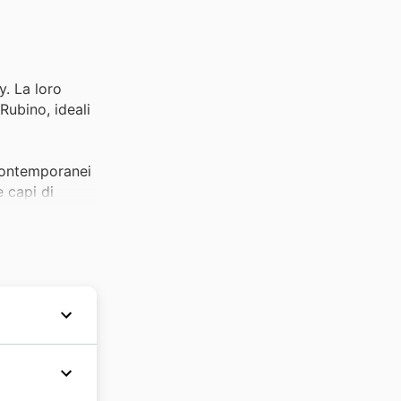
y. La loro
 Rubino, ideali
 contemporanei
e capi di
e offre.
rsi capi di
i proteggersi
rendono questi
 un total
ane,