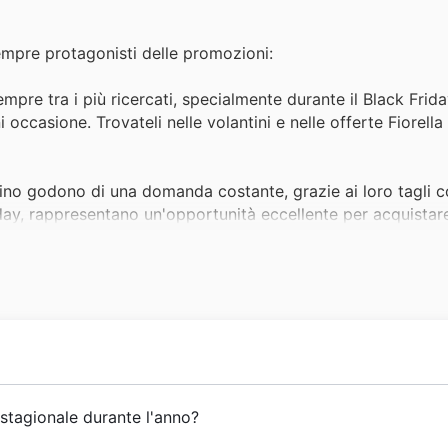
sempre protagonisti delle promozioni:
empre tra i più ricercati, specialmente durante il Black Frida
i occasione. Trovateli nelle volantini e nelle offerte Fiorella
ubino godono di una domanda costante, grazie ai loro tagli
riday, rappresentano un'opportunità eccellente per acquistar
me promozioni Fiorella Rubino.
er molti clienti, apprezzata per il comfort e l'eleganza ch
 Fiorella Rubino del Black Friday, rendendo facile accaparra
ella Rubino attirano sempre un vasto pubblico, desideroso d
k Friday sono un momento clou, con sconti significativi che 
e
abbigliamento donna
di qualità e di tendenza, proponendo
 stagionale durante l'anno?
ino.
e, il brand ha coltivato un forte legame con le clienti itali