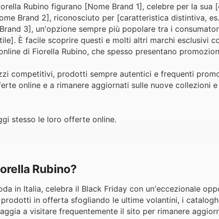
Fiorella Rubino figurano [Nome Brand 1], celebre per la sua [
ome Brand 2], riconosciuto per [caratteristica distintiva, es.
rand 3], un'opzione sempre più popolare tra i consumatori
ile]. È facile scoprire questi e molti altri marchi esclusivi 
i online di Fiorella Rubino, che spesso presentano promozioni
ezzi competitivi, prodotti sempre autentici e frequenti promo
ferte online e a rimanere aggiornati sulle nuove collezioni e
ggi stesso le loro offerte online.
iorella Rubino?
a in Italia, celebra il Black Friday con un'eccezionale opp
odotti in offerta sfogliando le ultime volantini, i cataloghi
oraggia a visitare frequentemente il sito per rimanere aggiorn