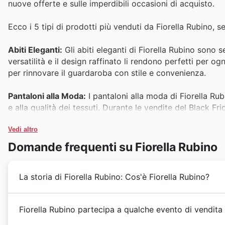
nuove offerte e sulle imperdibili occasioni di acquisto.
Ecco i 5 tipi di prodotti più venduti da Fiorella Rubino, 
Abiti Eleganti:
Gli abiti eleganti di Fiorella Rubino sono s
versatilità e il design raffinato li rendono perfetti per ogn
per rinnovare il guardaroba con stile e convenienza.
Pantaloni alla Moda:
I pantaloni alla moda di Fiorella R
e alla qualità dei tessuti. Durante le vendite del Black F
tendenza a prezzi vantaggiosi, come mostrato nelle ulti
Vedi altro
Maglieria Morbida:
La maglieria morbida è un must-have p
Domande frequenti su Fiorella Rubino
Queste proposte sono spesso in primo piano nelle offerte
alta qualità e calore a costi ridotti.
La storia di Fiorella Rubino: Cos'è Fiorella Rubino?
Capispalla di Tendenza:
I capispalla di tendenza di Fior
dal freddo con stile. Le loro vendite speciali per il Blac
Fiorella Rubino nasce nel 1999 con la visione di offrir
Fiorella Rubino partecipa a qualche evento di vendita
articoli ancora più invitanti nelle promozioni Fiorella Rub
look sempre curato e alla moda. Fin dalla sua fondazion