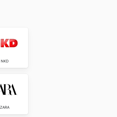
NKD
ZARA