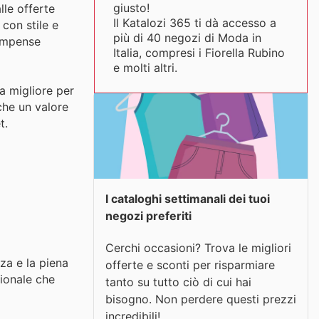
giusto!
lle offerte
Il Katalozi 365 ti dà accesso a
 con stile e
più di 40 negozi di Moda in
compense
Italia, compresi i Fiorella Rubino
e molti altri.
ia migliore per
che un valore
t.
I cataloghi settimanali dei tuoi
negozi preferiti
Cerchi occasioni? Trova le migliori
za e la piena
offerte e sconti per risparmiare
zionale che
tanto su tutto ciò di cui hai
bisogno. Non perdere questi prezzi
incredibili!